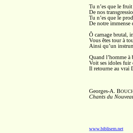
Tu n’es que le fruit 
De nos transgressio
Tu n’es que le produ
De notre immense o
Ô carnage brutal, 
Vous êtes tour à to
Ainsi qu’un instrum
Quand l’homme à bou
Voit ses idoles fuir
Il retourne au vrai 
Georges-A. B
OUC
Chants du Nouve
www.biblisem.net