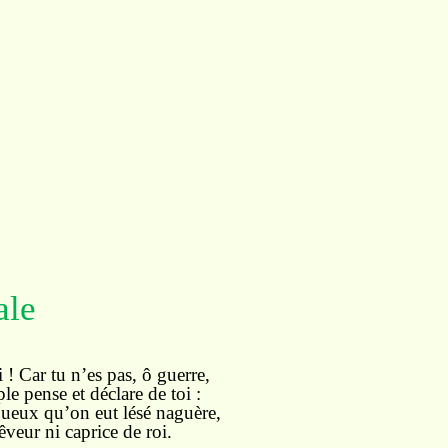
ale
i ! Car tu n’es pas, ô guerre,
e pense et déclare de toi :
ueux qu’on eut lésé naguère,
êveur ni caprice de roi.