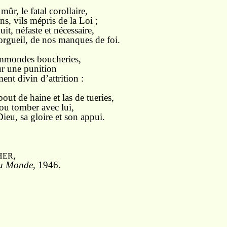
mûr, le fatal corollaire,
ns, vils mépris de la Loi ;
it, néfaste et nécessaire,
rgueil, de nos manques de foi.
immondes boucheries,
ur une punition
ent divin d’attrition :
t de haine et las de tueries,
 ou tomber avec lui,
Dieu, sa gloire et son appui.
,
HER
au Monde
, 1946.