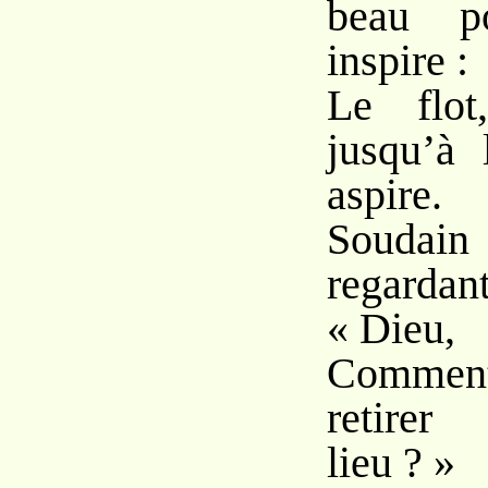
beau p
inspire :
Le flot
jusqu’à 
aspire.
Soudain 
regarda
« Dieu,
Comment
retirer
lieu ? »