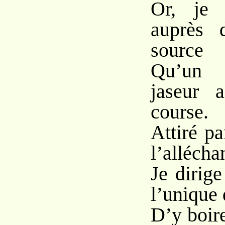
Or, je 
auprès 
source
Qu’un 
jaseur 
course.
Attiré pa
l’allécha
Je dirig
l’unique 
D’y boir