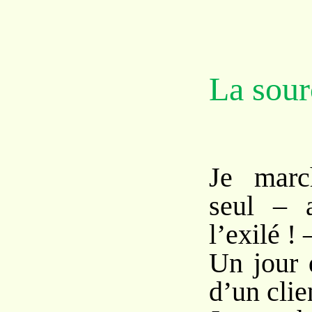
La sour
Je march
seul – 
l’exilé ! 
Un jour 
d’un clien