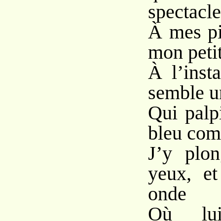
spectacle
À mes pi
mon petit
À l’inst
semble u
Qui palp
bleu com
J’y plo
yeux, et
onde
Où lu