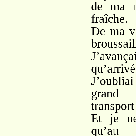
de ma m
fraîche.
De ma vo
broussail
J’avança
qu’arrivé
J’oubliai
grand
transport
Et je n
qu’au