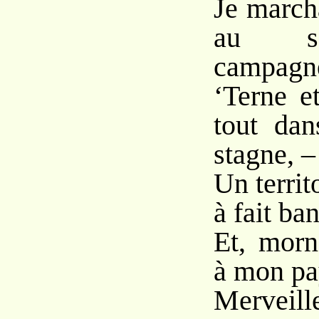
Je marcha
au se
campagn
‘Terne e
tout da
stagne, –
Un territo
à fait ban
Et, morn
à mon pa
Merveill