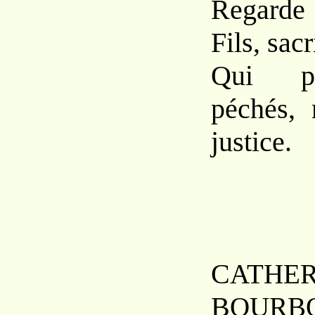
Regarde
Fils, sac
Qui p
péchés,
justice.
C
ATH
B
OURB