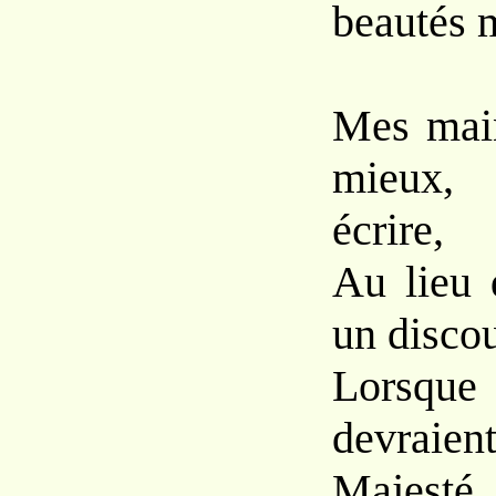
beautés m
Mes main
mieux, 
écrire,
Au lieu 
un discou
Lorsq
devraie
Majesté