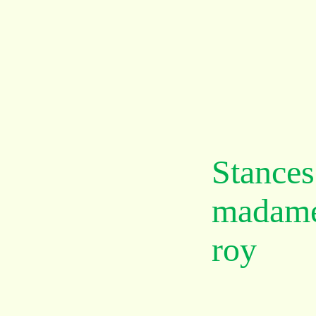
Sta
madam
roy