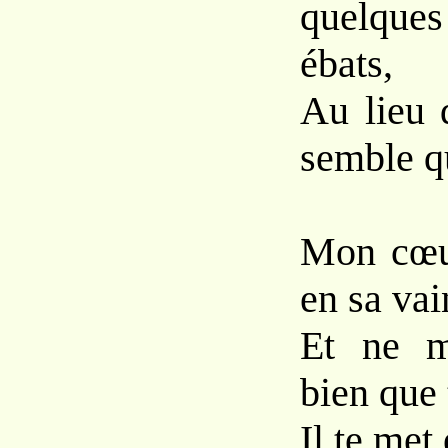
quelqu
ébats,
Au lieu 
semble qu
Mon cœu
en sa va
Et ne m
bien que t
Il te met