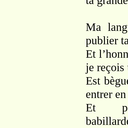
ta grande
Ma lang
publier t
Et l’honn
je reçois 
Est bègu
entrer en
Et pr
babilla