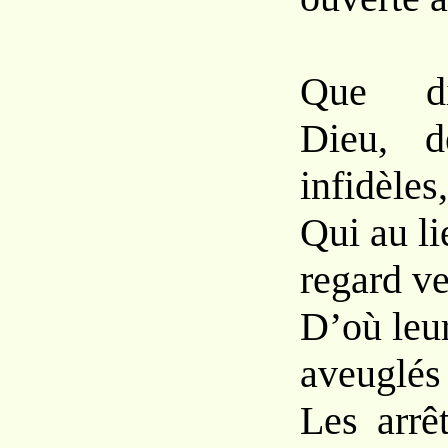
Que di
Dieu, 
infidèles,
Qui au li
regard ve
D’où leur
aveuglés
Les arrê