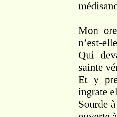
médisanc
Mon orei
n’est-ell
Qui deva
sainte vé
Et y pre
ingrate el
Sourde à 
ouverte à