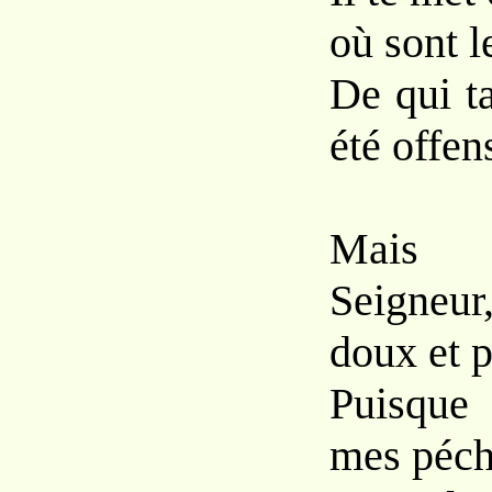
où sont l
De qui t
été offen
Mais r
Seigneu
doux et p
Puisque
mes péch