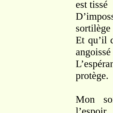
est tissé
D’impos
sortilège
Et qu’il
angoissé
L’espér
protège.
Mon son
l’espoir