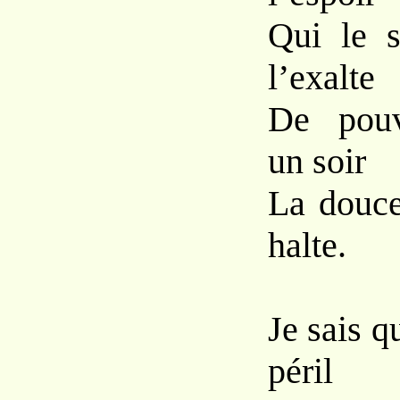
Qui le s
l’exalte
De pouv
un soir
La douce
halte.
Je sais 
péril