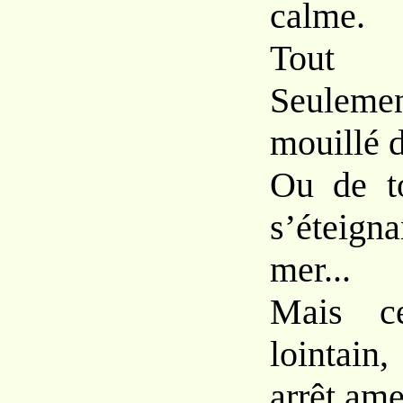
calme.
Tout 
Seuleme
mouillé 
Ou de to
s’éteig
mer...
Mais ce
lointai
arrêt ame