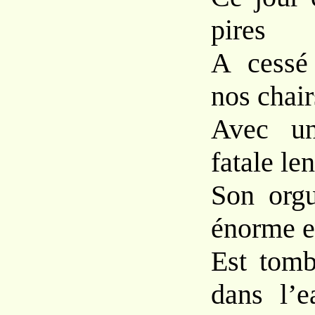
pires
A cessé 
nos chair
Avec un
fatale len
Son orgu
énorme et
Est tomb
dans l’e