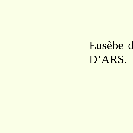
Eusèbe 
A
.
D’
RS