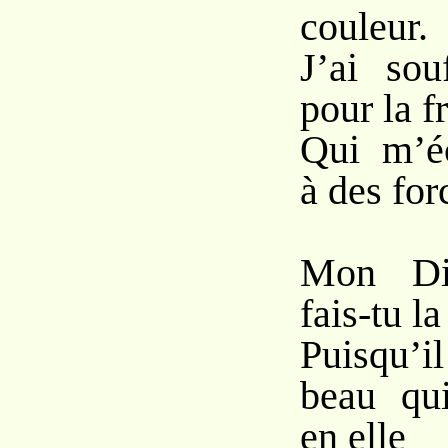
couleur.
J’ai sou
pour la f
Qui m’éc
à des for
Mon Die
fais-tu la
Puisqu’i
beau qui
en elle