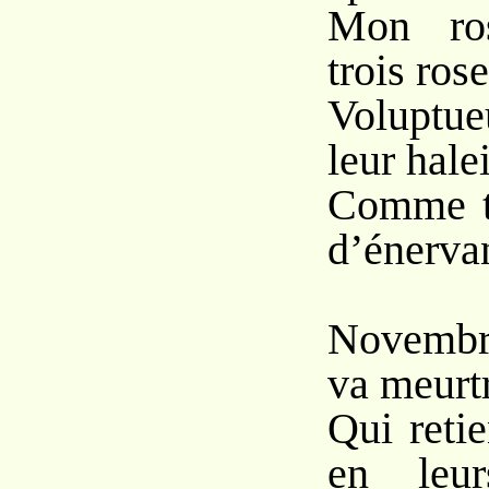
Mon ros
trois ros
Voluptue
leur hale
Comme t
d’énerva
Novembre
va meurtr
Qui reti
en leur