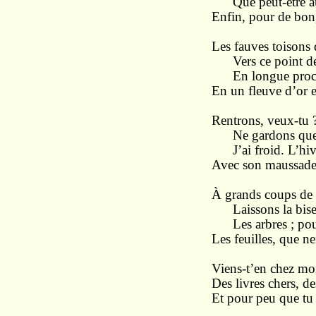
Que peut-être au
Enfin, pour de bon, 
Les fauves toisons 
Vers ce point de
En longue proce
En un fleuve d’or e
Rentrons, veux-tu ?
Ne gardons que l
J’ai froid. L’hive
Avec son maussade
À grands coups de f
Laissons la bise 
Les arbres ; pour
Les feuilles, que ne
Viens-t’en chez moi
Des livres chers, de
Et pour peu que tu