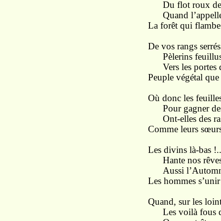
Du flot roux des
Quand l’appelle 
La forêt qui flambe
De vos rangs serré
Pèlerins feuillus
Vers les portes d
Peuple végétal que 
Où donc les feuilles
Pour gagner des 
Ont-elles des ra
Comme leurs sœurs 
Les divins là-bas !.
Hante nos rêves 
Aussi l’Automne 
Les hommes s’unir à
Quand, sur les loint
Les voilà fous de