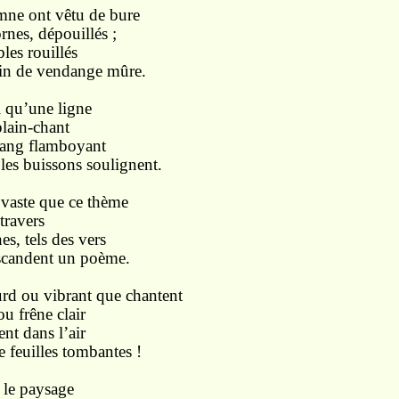
mne ont vêtu de bure
s, dépouillés ;
s rouillés
in de vendange mûre.
i qu’une ligne
ain-chant
ng flamboyant
 les buissons soulignent.
 vaste que ce thème
ravers
 tels des vers
 scandent un poème.
urd ou vibrant que chantent
frêne clair
t dans l’air
e feuilles tombantes !
 le paysage