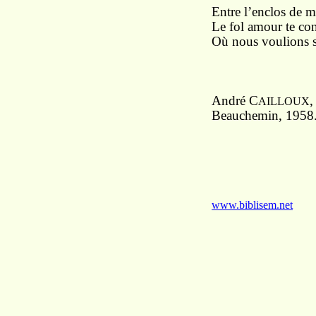
Entre l’enclos de 
Le fol amour te co
Où nous voulions s
André C
AILLOUX
Beauchemin, 1958
www.biblisem.net