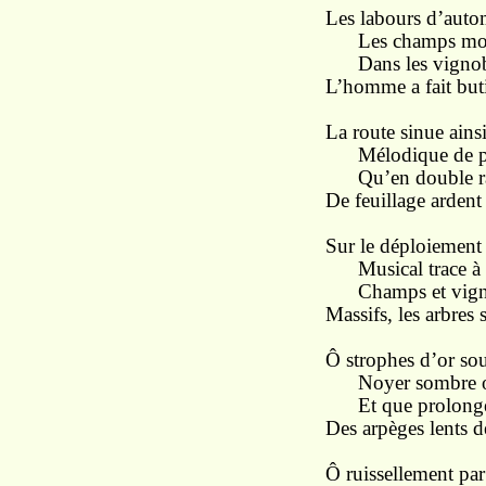
Les labours d’auto
Les champs morne
Dans les vignoble
L’homme a fait but
La route sinue ains
Mélodique de pl
Qu’en double ra
De feuillage ardent
Sur le déploiement
Musical trace à t
Champs et vignes,
Massifs, les arbres
Ô strophes d’or so
Noyer sombre ou 
Et que prolongen
Des arpèges lents d
Ô ruissellement par