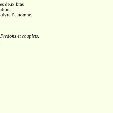
mes deux bras
nduira
uivre l’automne.
,
Fredons et couplets
,
.