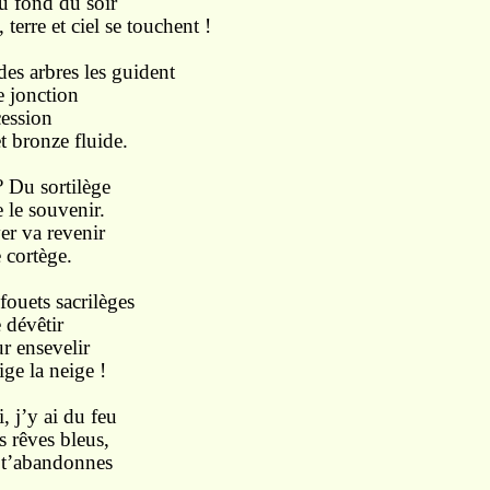
 fond du soir
terre et ciel se touchent !
des arbres les guident
 jonction
ssion
t bronze fluide.
 Du sortilège
e souvenir.
r va revenir
 cortège.
ouets sacrilèges
dévêtir
 ensevelir
ige la neige !
, j’y ai du feu
s rêves bleus,
 t’abandonnes