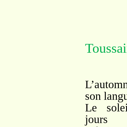
Toussai
L’autom
son lang
Le sole
jours 