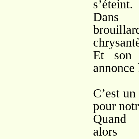
s’éteint.
Dans 
brouilla
chrysant
Et son 
annonce l
C’est un
pour not
Quand 
alors 