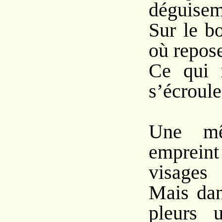
déguisem
Sur le b
où repose
Ce qui 
s’écroul
Une mêm
emprei
visages
Mais dan
pleurs 