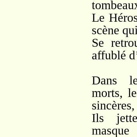
tombeaux
Le Héros
scène qui
Se retro
affublé d
Dans le
morts, l
sincères,
Ils jet
masqu