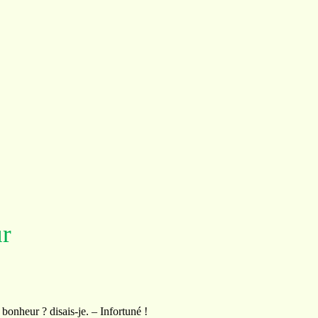
r
ur ? disais-je. – Infortuné !