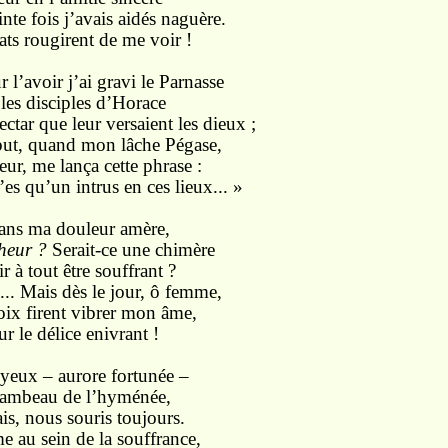
e fois j’avais aidés naguère.
ats rougirent de me voir !
 l’avoir j’ai gravi le Parnasse
les disciples d’Horace
ctar que leur versaient les dieux ;
 but, quand mon lâche Pégase,
eur, me lança cette phrase :
n’es qu’un intrus en ces lieux... »
dans ma douleur amère,
heur ?
Serait-ce une chimère
 à tout être souffrant ?
s... Mais dès le jour, ô femme,
oix firent vibrer mon âme,
r le délice enivrant !
 yeux – aurore fortunée –
flambeau de l’hyménée,
is, nous souris toujours.
e au sein de la souffrance,