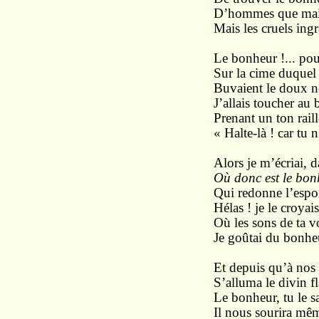
D’hommes que maint
Mais les cruels ingr
Le bonheur !... pour
Sur la cime duquel 
Buvaient le doux ne
J’allais toucher au
Prenant un ton raill
« Halte-là ! car tu 
Alors je m’écriai, 
Où donc est le bon
Qui redonne l’espoir
Hélas ! je le croyai
Où les sons de ta v
Je goûtai du bonheu
Et depuis qu’à nos
S’alluma le divin 
Le bonheur, tu le sa
Il nous sourira mêm