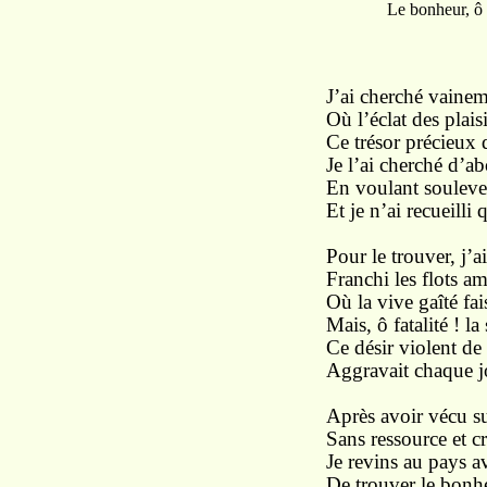
Le bonheur, ô mon 
J’ai cherché vainem
Où l’éclat des plaisi
Ce trésor précieux
Je l’ai cherché d’ab
En voulant soulever
Et je n’ai recueill
Pour le trouver, j’a
Franchi les flots a
Où la vive gaîté fais
Mais, ô fatalité ! l
Ce désir violent de 
Aggravait chaque j
Après avoir vécu su
Sans ressource et c
Je revins au pays av
De trouver le bonhe