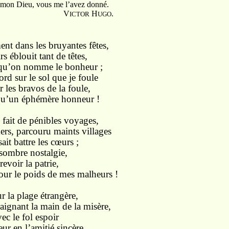
Dieu, vous me l’avez donné.
V
H
.
ICTOR
UGO
ent dans les bruyantes fêtes,
rs éblouit tant de têtes,
 qu’on nomme le bonheur ;
ord sur le sol que je foule
 les bravos de la foule,
i qu’un éphémère honneur !
i fait de pénibles voyages,
mers, parcouru maints villages
ait battre les cœurs ;
a sombre nostalgie,
revoir la patrie,
our le poids de mes malheurs !
r la plage étrangère,
raignant la main de la misère,
ec le fol espoir
ur en l’amitié sincère