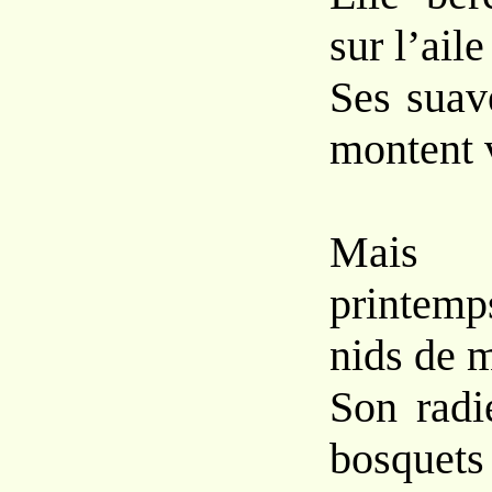
sur l’ail
Ses suav
montent v
Mais 
printem
nids de 
Son radi
bosquets