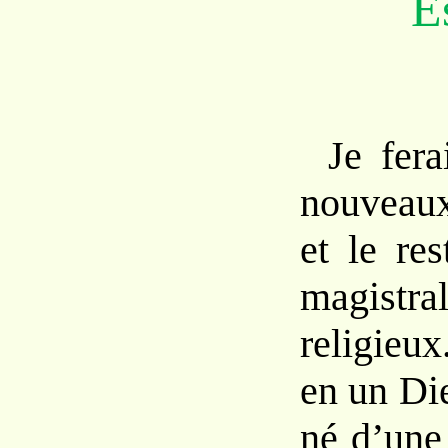
E
Je fera
nouveaux
et le res
magistra
religieu
en un Di
né d’une