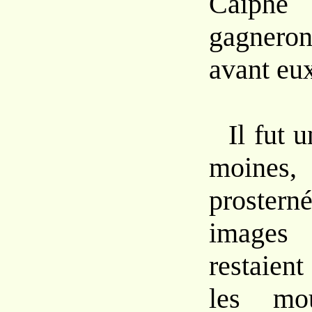
Caïphe
gagnero
avant eu
Il fut 
moines
prostern
image
restaien
les mou