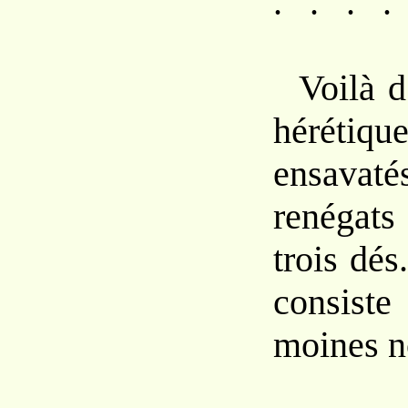
. . . .
Voilà d
héréti
ensava
renégats
trois dés
consiste
moines n