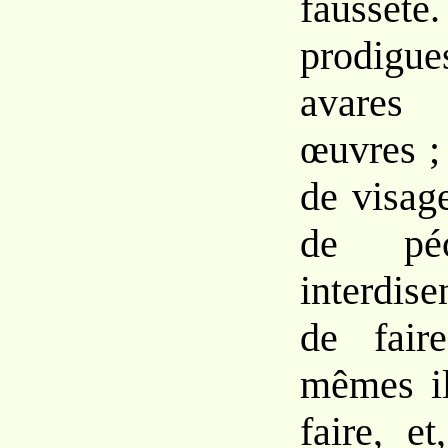
fausset
prodigue
avares
œuvres ;
de visag
de pé
interdis
de fair
mêmes il
faire, e