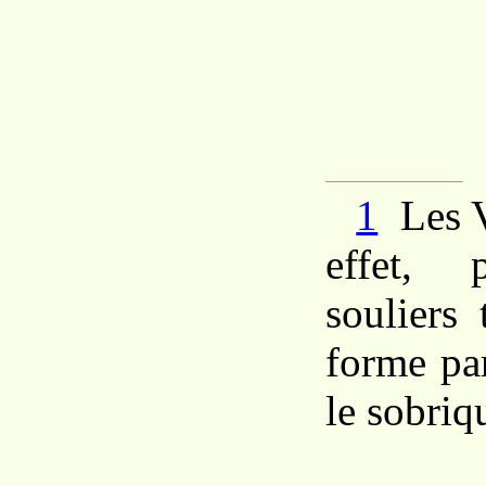
1
Les V
effet, 
souliers
forme par
le sobriq