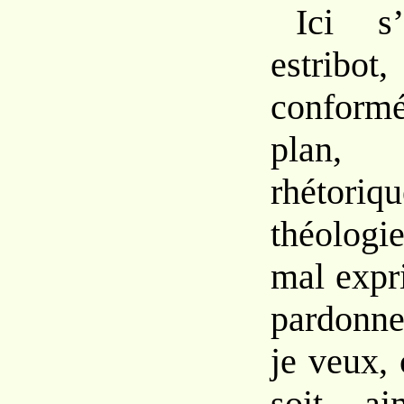
Ici s
estribo
conform
plan,
rhétor
théologie
mal expr
pardonne
je veux,
soit a