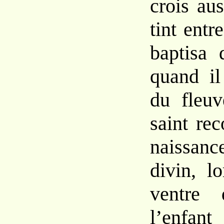
crois au
tint entr
baptisa 
quand il
du fleuv
saint re
naissan
divin, l
ventre
l’enfant