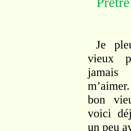
Prêtre
Je pl
vieux p
jamai
m’aimer.
bon vie
voici dé
un peu av