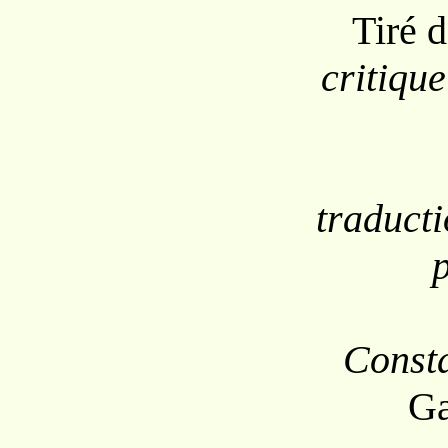
Tiré 
critiqu
traduct
Const
Ga