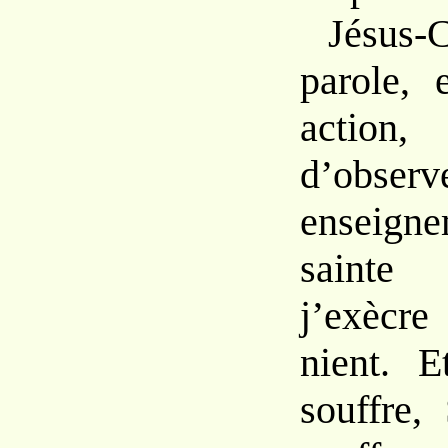
Jésus
parole, 
action,
d’obs
enseign
sainte
j’exècr
nient. E
souffre,