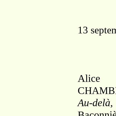
13 septe
Ali
C
HAMB
Au-delà
Baconniè