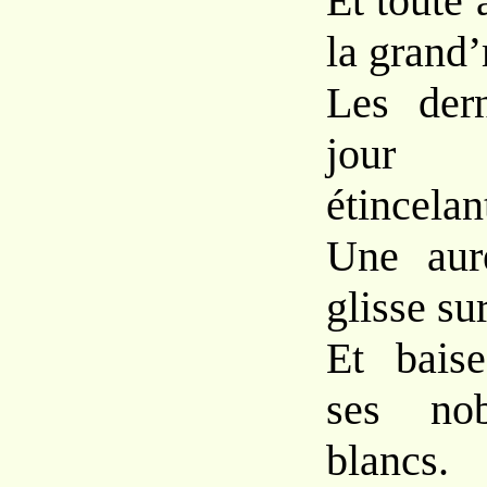
Et toute
la grand’
Les der
jour 
étincelan
Une aur
glisse sur
Et bais
ses nob
blancs.