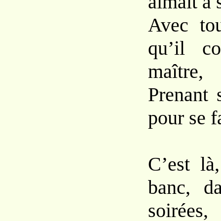
aimait à s
Avec tou
qu’il c
maître,
Prenant 
pour se f
C’est là
banc, da
soirées,