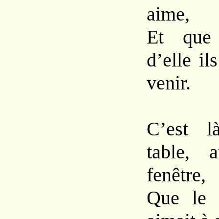
aime,
Et que 
d’elle il
venir.
C’est l
table, 
fenêtre,
Que le 