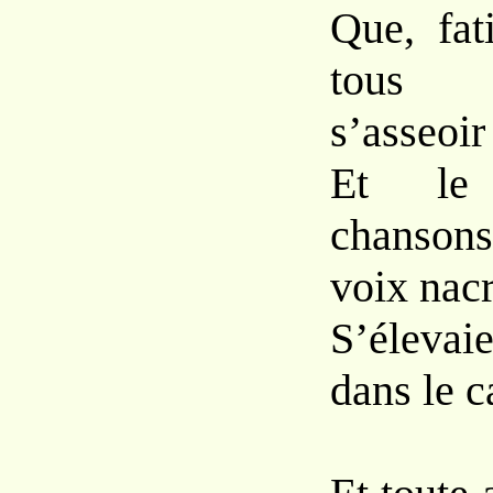
Que, fat
tous 
s’asseoir 
Et le
chansons
voix nac
S’élevai
dans le c