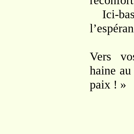
réconfort
Ici-bas 
l’espéranc
Vers vo
haine au
paix ! »