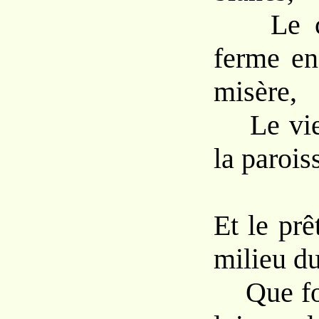
Le cœ
ferme en
misère,
Le vieu
la parois
Et le prê
milieu du
Que for