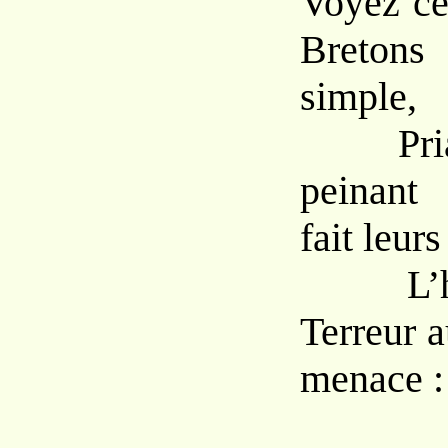
Voyez ce
Breto
simple,
Priant,
peinant
fait leurs
L’hom
Terreur 
menace :