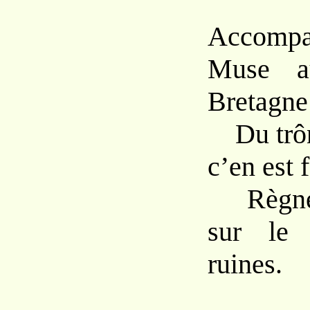
Accom
Muse a
Bretagne
Du trône
c’en est f
Règne d
sur le 
ruines.