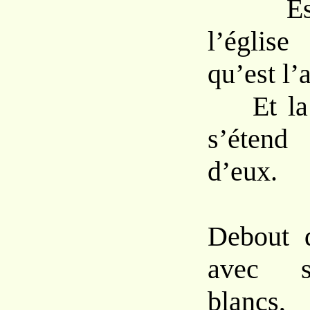
Est a
l’églis
qu’est l’a
Et la v
s’éten
d’eux.
Debout d
avec s
blancs,