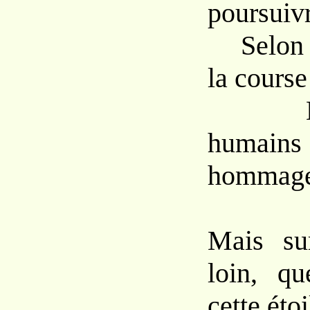
poursuiv
Selon l’
la course
Exhor
humain
hommage
Mais su
loin, qu
cette étoi