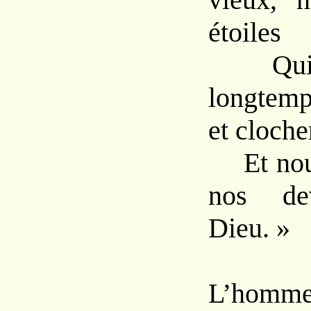
étoiles
Qui vi
longtemp
et cloche
Et nous
nos dev
Dieu. »
L’hom