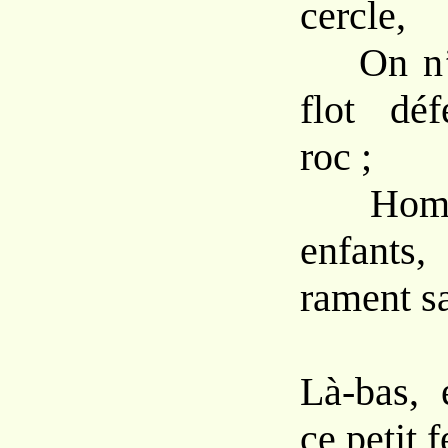
cercle,
On n’en
flot déf
roc ;
Homme
enfants
rament sa
Là-bas, 
ce petit f