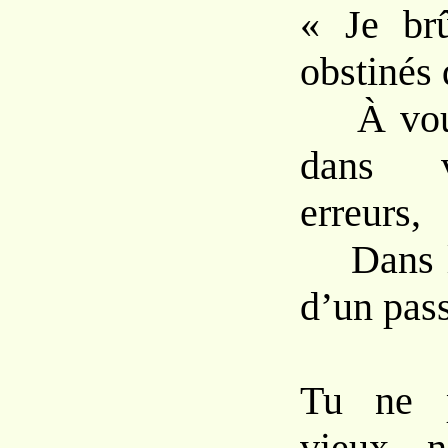
« Je brû
obstinés 
À voulo
dans v
erreurs,
Dans la
d’un pass
Tu ne p
vieux, n