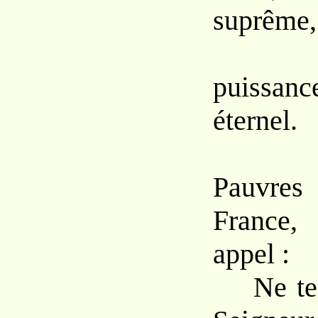
suprême,
Et l
puissanc
éternel.
Pauvres
France,
appel :
Ne te d