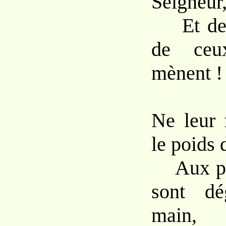
Seigneur,
Et de n
de ceu
mènent !
Ne leur 
le poids d
Aux péc
sont dé
main,