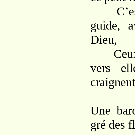
C’est l
guide, a
Dieu,
Ceux q
vers el
craignent
Une bar
gré des 