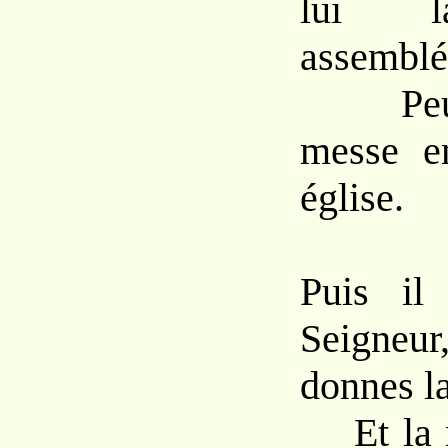
lui l
assemblé
Peut c
messe e
église.
Puis il
Seigne
donnes la
Et la m