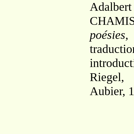
Adal
C
HAMI
poésies
,
tradu
introdu
Riegel,
Aubier, 