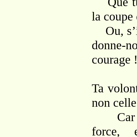
Que tu 
la coupe
Ou, s’il
donne
courage 
Ta volont
non cell
Car à 
force, 