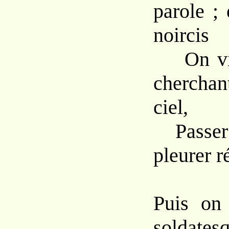
parole ;
noircis
On vit 
cherchan
ciel,
Passer 
pleurer r
Puis on 
soldates