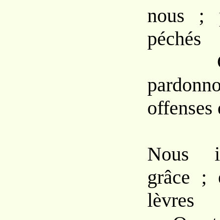
nous ; 
péchés
Com
pardo
offenses 
Nous i
grâce ; 
lèvres