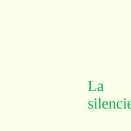
La p
silenci