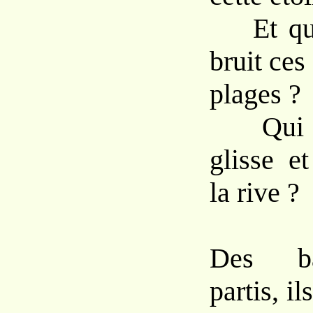
Et que 
bruit ces
plages ?
Qui do
glisse e
la rive ?
Des ba
partis, i