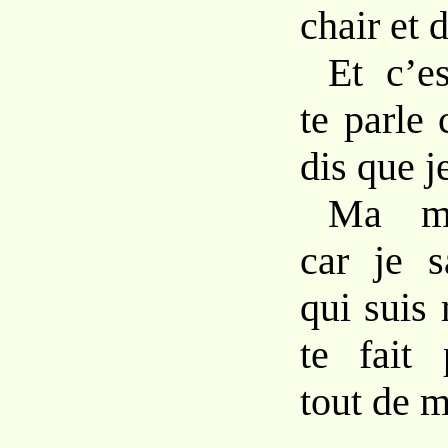
chair et 
Et c’e
te parle 
dis que j
Ma ma
car je s
qui suis
te fait 
tout de 