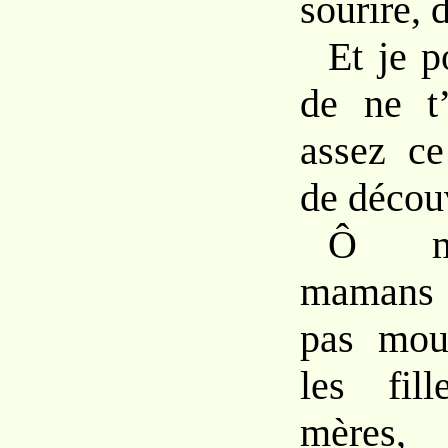
sourire, 
Et je p
de ne t’
assez ce
de découv
Ô ma
mamans 
pas mou
les fil
mères,