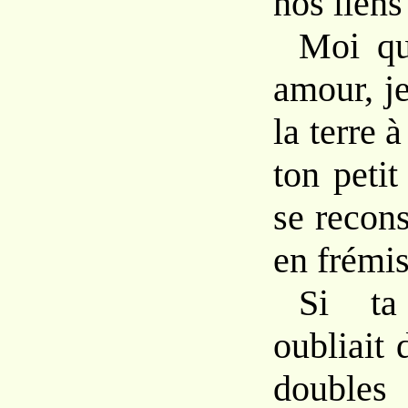
nos liens
Moi qu
amour, j
la terre
ton peti
se recons
en frémis
Si ta
oubliait 
doubles