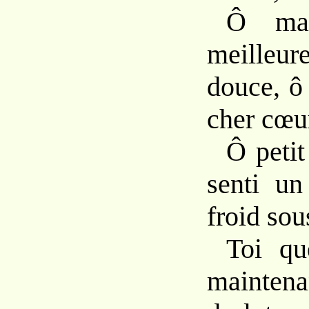
Ô mam
meilleu
douce, ô
cher cœu
Ô petit
senti un
froid sou
Toi qu
maintena