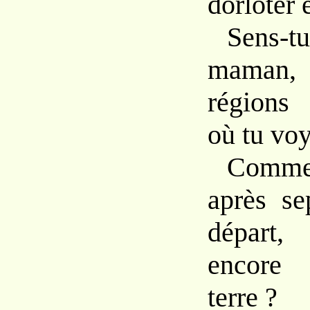
dorloter e
Sens-t
maman
régions
où tu vo
Comme
après se
départ
encore
terre ?