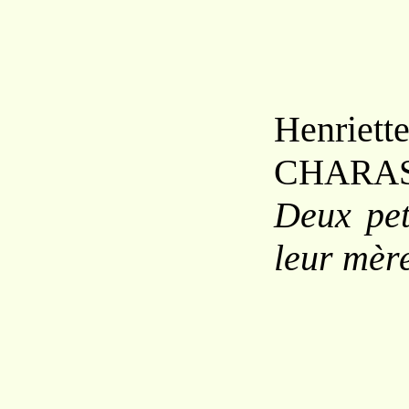
Henriett
C
HARA
Deux pet
leur mèr