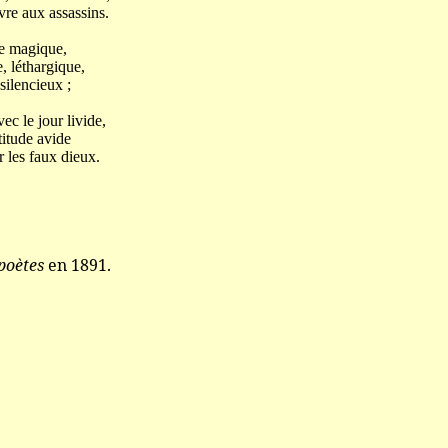
vre aux assassins.
e magique,
, léthargique,
ilencieux ;
ec le jour livide,
itude avide
er les faux dieux.
poètes
en 1891.