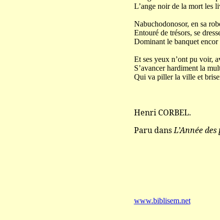
L’ange noir de la mort les li
Nabuchodonosor, en sa rob
Entouré de trésors, se dresse
Dominant le banquet encor s
Et ses yeux n’ont pu voir, av
S’avancer hardiment la mult
Qui va piller la ville et bris
Henri CORBEL.
Paru dans
L’Année des 
www.biblisem.net