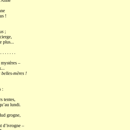
e Anne
ane
us !
us
;
cierge,
 plus...
 . . . . . . .
t mystères –
...
 belles-mères !
 :
s tentes,
squ’au lundi.
palud grogne,
t d’ivrogne –