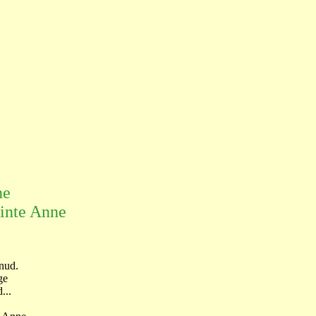
ne
ainte Anne
nud.
ge
...