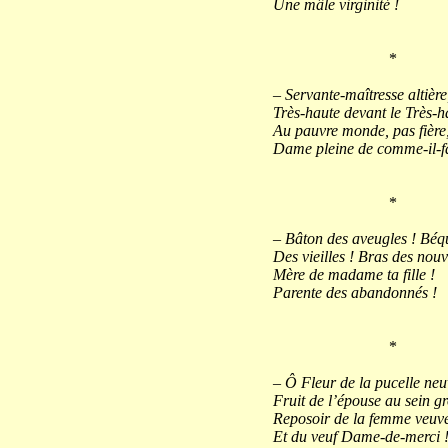
Une mâle virginité !
*
– Servante-maîtresse altière
Très-haute devant le Très-h
Au pauvre monde, pas fière
Dame pleine de comme-il-fa
*
– Bâton des aveugles ! Béqu
Des vieilles ! Bras des nou
Mère de madame ta fille !
Parente des abandonnés !
*
– Ô Fleur de la pucelle neu
Fruit de l’épouse au sein gr
Reposoir de la femme veuve
Et du veuf Dame-de-merci 