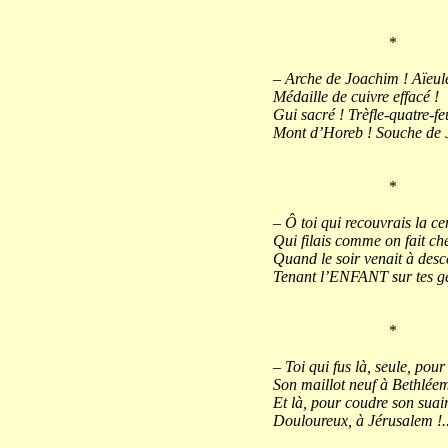
*
– Arche de Joachim ! Aïeule
Médaille de cuivre effacé !
Gui sacré ! Trèfle-quatre-feu
Mont d’Horeb ! Souche de J
*
– Ô toi qui recouvrais la ce
Qui filais comme on fait ch
Quand le soir venait à desc
Tenant l’ENFANT sur tes g
*
– Toi qui fus là, seule, pour 
Son maillot neuf à Bethlée
Et là, pour coudre son suai
Douloureux, à Jérusalem !..