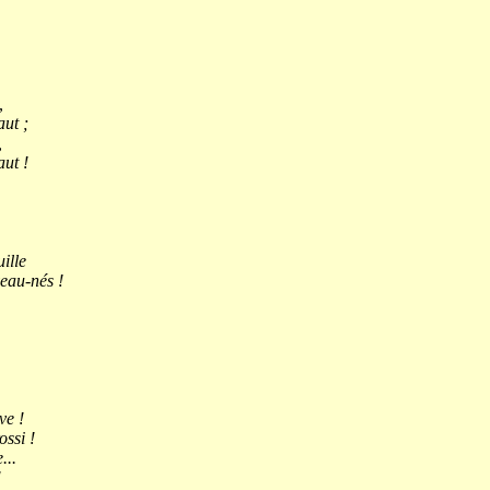
,
aut ;
,
ut !
ille
veau-nés !
ve !
ossi !
...
!