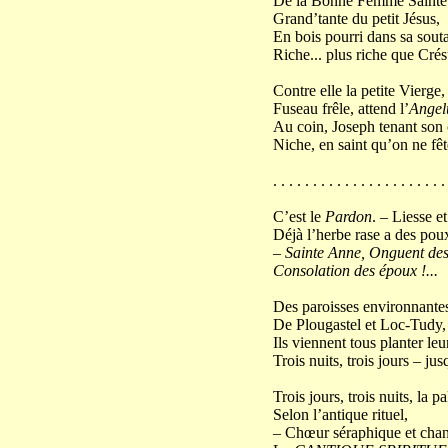
De la Bonne Femme Saint
Grand’tante du petit Jésus,
En bois pourri dans sa sout
Riche... plus riche que Crés
Contre elle la petite Vierge,
Fuseau frêle, attend l’
Angel
Au coin, Joseph tenant son 
Niche, en saint qu’on ne fête
. . . . . . . . . . . . . . . . . . . . . .
C’est le
Pardon
. – Liesse e
Déjà l’herbe rase a des poux
–
Sainte Anne, Onguent des
Consolation des époux !...
Des paroisses environnantes
De Plougastel et Loc-Tudy,
Ils viennent tous planter leur
Trois nuits, trois jours – ju
Trois jours, trois nuits, la 
Selon l’antique rituel,
– Chœur séraphique et chan