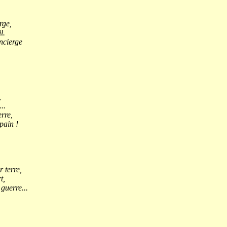
rge,
l.
ncierge
,
..
erre,
pain !
 terre,
t,
guerre...