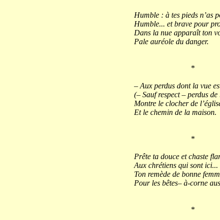
Humble : à tes pieds n’as po
Humble... et brave pour pro
Dans la nue apparaît ton vo
Pale auréole du danger.
*
– Aux perdus dont la vue est
(– Sauf respect – perdus de
Montre le clocher de l’églis
Et le chemin de la maison.
*
Prête ta douce et chaste f
Aux chrétiens qui sont ici...
Ton remède de bonne femm
Pour les bêtes– à-corne aus
*