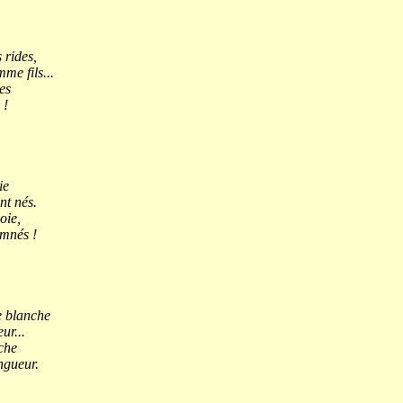
 rides,
me fils...
es
 !
ie
nt nés.
oie,
amnés !
e blanche
ur...
che
ngueur.