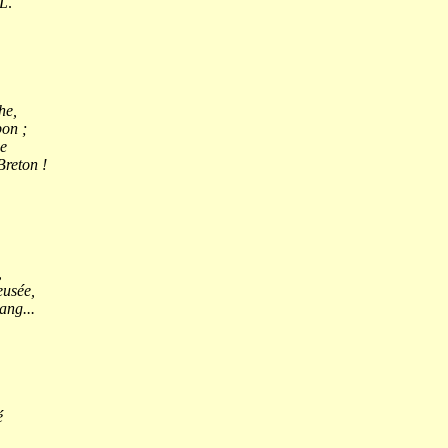
L
.
he,
bon ;
he
Breton !
,
eusée,
ang...
é