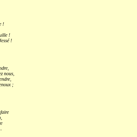
 !
ille !
essé !
ndre,
ez nous,
endre,
enoux ;
faire
m,
re
.