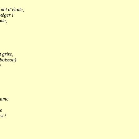
int d’étoile,
téger !
ile,
 grise,
 boisson)
e
lamme
e
si !