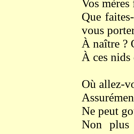
Vos mères 
Que faites
vous porte
À naître ?
À ces nids
Où allez-vo
Assurément
Ne peut goû
Non plus 