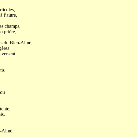
rticulés,
à l’autre,
des champs,
a prière,
eds du Bien-Aimé,
gères
aversent.
tis
cou
tente,
is,
n-Aimé.