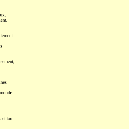
eux,
uent,
ttement
ns
usement,
nnes
e monde
 et tout