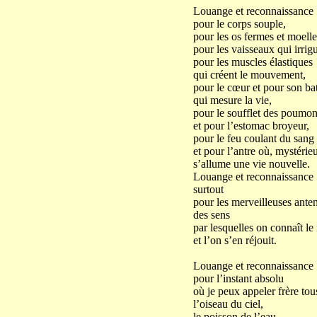
Louange et reconnaissance
pour le corps souple,
pour les os fermes et moell
pour les vaisseaux qui irrig
pour les muscles élastiques
qui créent le mouvement,
pour le cœur et pour son ba
qui mesure la vie,
pour le soufflet des poumo
et pour l’estomac broyeur,
pour le feu coulant du sang
et pour l’antre où, mystérie
s’allume une vie nouvelle.
Louange et reconnaissance
surtout
pour les merveilleuses ante
des sens
par lesquelles on connaît l
et l’on s’en réjouit.
Louange et reconnaissance
pour l’instant absolu
où je peux appeler frère tous
l’oiseau du ciel,
le poisson de l’eau,