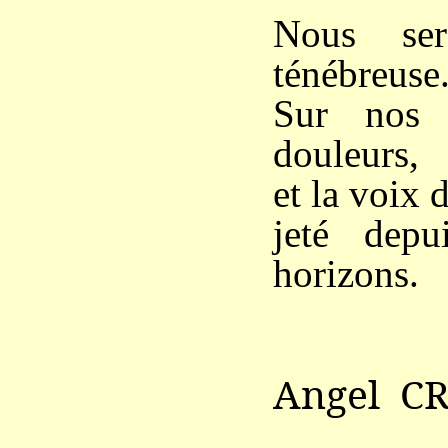
Nous se
ténébreuse
Sur nos v
douleurs,
et la voix 
jeté depu
horizons.
Angel C