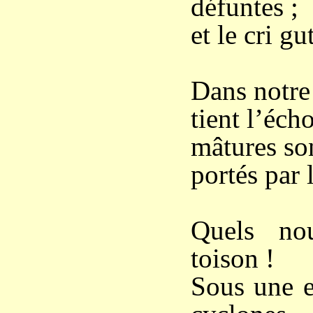
défuntes ;
et le cri g
Dans notre 
tient l’éch
mâtures so
portés par 
Quels nou
toison !
Sous une e