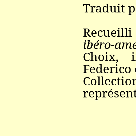
Traduit p
Recueill
ibéro-amé
Choix, 
Federico 
Collec
représent