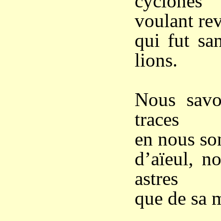
cyclones
voulant rev
qui fut sa
lions.
Nous savon
traces
en nous so
d’aïeul, n
astres
que de sa m