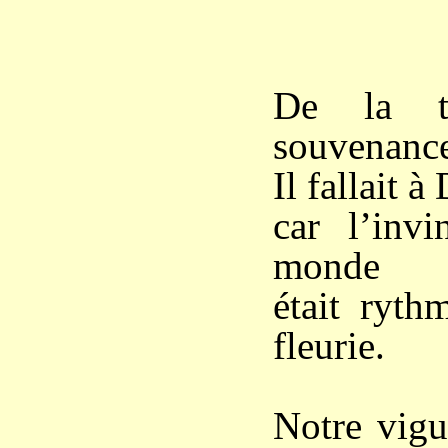
De la t
souvenanc
Il fallait
car l’invi
monde
était ryth
fleurie.
Notre vigu