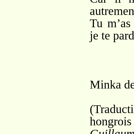
autremen
Tu m’as 
je te par
Minka d
(Trad
hongr
Guillaum