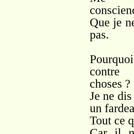
conscien
Que je n
pas.
Pourquo
contre 
choses ?
Je ne dis 
un fardea
Tout ce q
Car il n