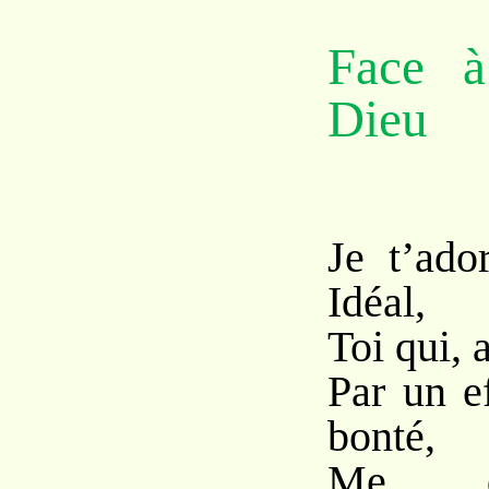
Face à
Dieu
Je t’ado
Idéal,
Toi qui, 
Par un ef
bonté,
Me d