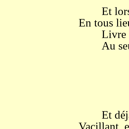
Et lorsqu
En tous lie
Livre la
Au seul 
___
Et déjà l
Vacillant, 