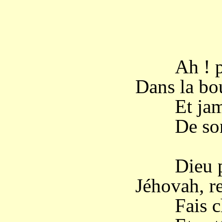
Ah ! puis
Dans la bou
Et jamais
De son i
Dieu puis
Jéhovah, re
Fais chav