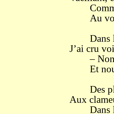
Comme un
Au vol d
Dans l’o
J’ai cru vo
– Non, le
Et nous s
Des plai
Aux clameu
Dans les