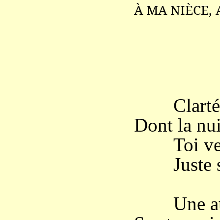
À MA NIÈCE, 
Clarté vr
Dont la nui
Toi vers 
Juste su
Une aube