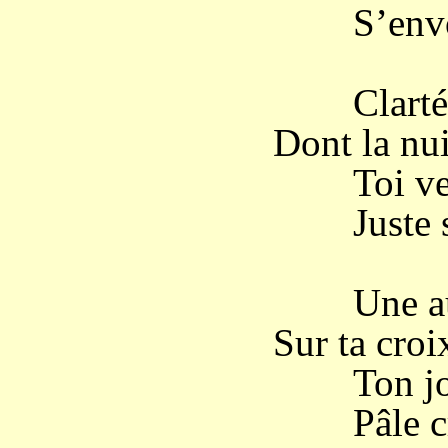
S’envolen
Clarté pu
Dont la nui
Toi vers 
Juste su
Une aube
Sur ta croi
Ton jour 
Pâle cru