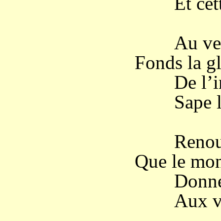
Et cette
Au vent 
Fonds la gl
De l’imm
Sape les
Renouvel
Que le mont
Donne la
Aux vast