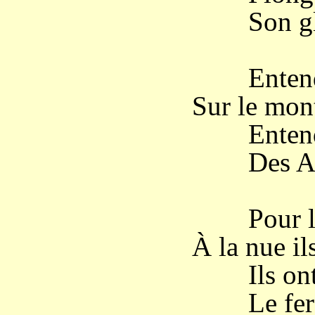
Son glai
Entends l
Sur le mont
Entends l
Des Ande
Pour leur
À la nue ils
Ils ont pr
Le fer et