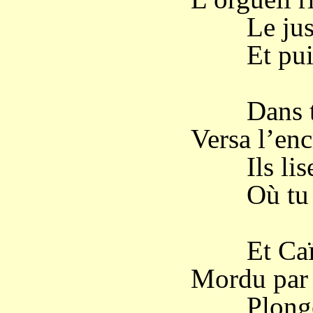
Le juste 
Et puissa
Dans ton 
Versa l’enc
Ils lisen
Où tu mi
Et Caïn 
Mordu par l
Plonge au