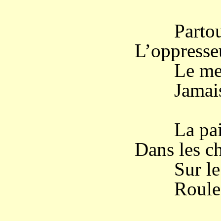
Partout l
L’oppresseu
Le meurtr
Jamais, j
La paix n
Dans les ch
Sur le pa
Roule le