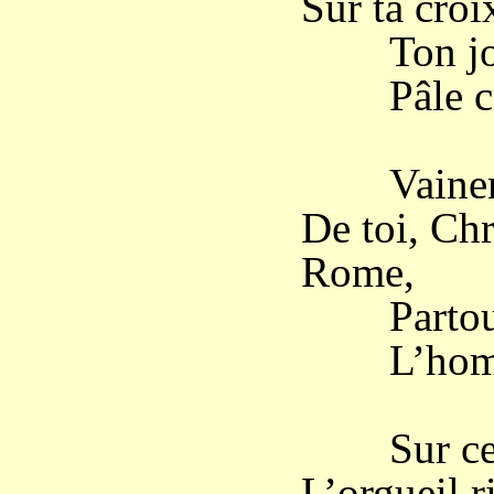
Sur ta croi
Ton jour 
Pâle cru
Vaineme
De toi, Ch
Rome,
Partout 
L’homme r
Sur ce g
L’orgueil r