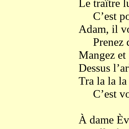
Le traître l
C’est pou
Adam, il vo
Prenez do
Mangez et 
Dessus l’ar
Tra la la la 
C’est v
À dame Ève