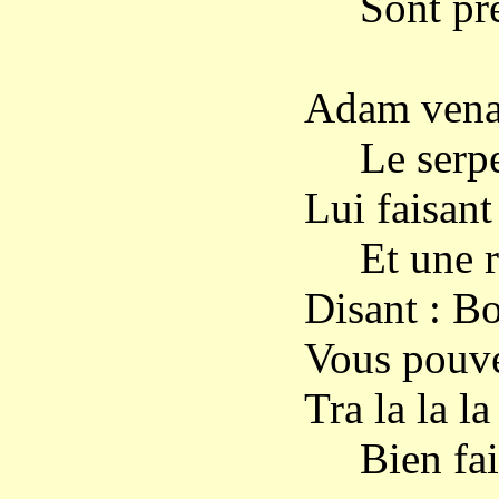
Sont prête
Adam vena
Le serpen
Lui faisan
Et une ré
Disant : Bo
Vous pouve
Tra la la la 
Bien fa