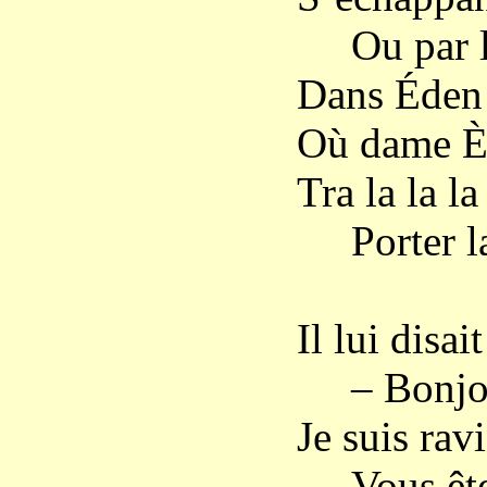
Ou par la
Dans Éden i
Où dame È
Tra la la la 
Porter la
Il lui disai
– Bonjour
Je suis rav
Vous êtes