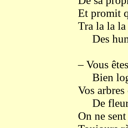
De sa prop
Et promit q
Tra la la la 
Des hum
– Vous êtes,
Bien logé
Vos arbres 
De fleurs
On ne sent 