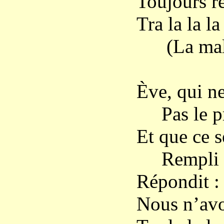
Toujours r
Tra la la la 
(La malin
Ève, qui ne
Pas le pr
Et que ce s
Rempli d
Répondit : 
Nous n’avon