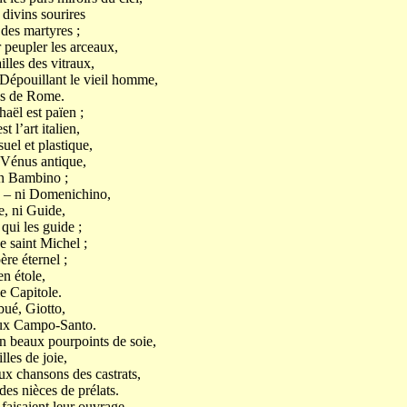
 divins sourires
 des martyres ;
r peupler les arceaux,
illes des vitraux,
 Dépouillant le vieil homme,
les de Rome.
aël est païen ;
t l’art italien,
suel et plastique,
a Vénus antique,
in Bambino ;
, – ni Domenichino,
e, ni Guide,
 qui les guide ;
e saint Michel ;
ère éternel ;
en étole,
le Capitole.
bué, Giotto,
ieux Campo-Santo.
n beaux pourpoints de soie,
lles de joie,
ux chansons des castrats,
es nièces de prélats.
 faisaient leur ouvrage,