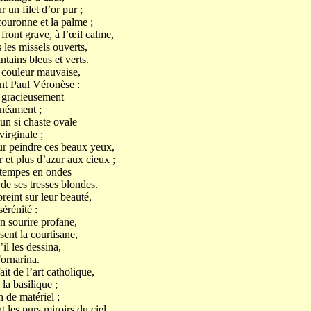
 un filet d’or pur ;
couronne et la palme ;
front grave, à l’œil calme,
les missels ouverts,
ntains bleus et verts.
la couleur mauvaise,
int Paul Véronèse :
s gracieusement
inéament ;
 un si chaste ovale
virginale ;
our peindre ces beaux yeux,
et plus d’azur aux cieux ;
s tempes en ondes
de ses tresses blondes.
eint sur leur beauté,
érénité :
n sourire profane,
sent la courtisane,
l les dessina,
Fornarina.
it de l’art catholique,
la basilique ;
n de matériel ;
 les purs miroirs du ciel,