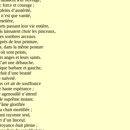
 force et courage ;
leins d’austérité,
 n’est que vanité,
imetière,
rts passant leur vie entière,
s laissaient choir les pinceaux,
 les sombres arceaux.
près de leur peinture,
ts, dans la même posture
où sont peints,
s anges et leurs saints.
l’art une débauche,
ique barbare et gauche,
luit d’une beauté
 naïveté.
us cet air de souffrance
e haute espérance ;
e agenouillé n’attend
le suprême instant.
’âme glorifiée
 chair mortifiée ;
aut rayonne seul,
t d’un linceul.
royance était pleine ;