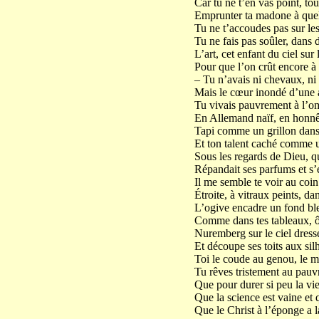
Car tu ne t’en vas point, to
Emprunter ta madone à quel
Tu ne t’accoudes pas sur le
Tu ne fais pas soûler, dans d
L’art, cet enfant du ciel sur
Pour que l’on crût encore à 
– Tu n’avais ni chevaux, ni 
Mais le cœur inondé d’une au
Tu vivais pauvrement à l’om
En Allemand naïf, en honnê
Tapi comme un grillon dans 
Et ton talent caché comme u
Sous les regards de Dieu, qu
Répandait ses parfums et s’
Il me semble te voir au coin
Étroite, à vitraux peints, da
L’ogive encadre un fond ble
Comme dans tes tableaux, ô 
Nuremberg sur le ciel dresse
Et découpe ses toits aux sil
Toi le coude au genou, le m
Tu rêves tristement au pauv
Que pour durer si peu la vie
Que la science est vaine et q
Que le Christ à l’éponge a la