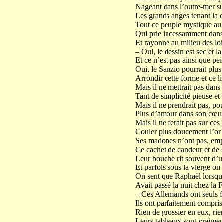
Nageant dans l’outre-mer sur
Les grands anges tenant la 
Tout ce peuple mystique au 
Qui prie incessamment dans 
Et rayonne au milieu des loi
– Oui, le dessin est sec et 
Et ce n’est pas ainsi que pe
Oui, le Sanzio pourrait plu
Arrondir cette forme et ce l
Mais il ne mettrait pas dans
Tant de simplicité pieuse et 
Mais il ne prendrait pas, p
Plus d’amour dans son cœur 
Mais il ne ferait pas sur ce
Couler plus doucement l’or 
Ses madones n’ont pas, empr
Ce cachet de candeur et de s
Leur bouche rit souvent d’u
Et parfois sous la vierge on 
On sent que Raphaël lorsqu’i
Avait passé la nuit chez la 
– Ces Allemands ont seuls fa
Ils ont parfaitement compris 
Rien de grossier en eux, rie
Leurs tableaux sont vraiment