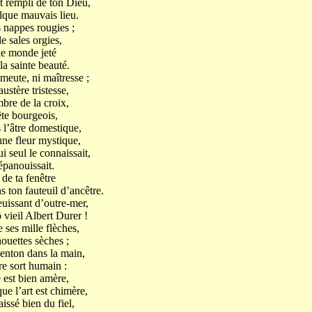
ut rempli de ton Dieu,
que mauvais lieu.
s nappes rougies ;
e sales orgies,
 le monde jeté
la sainte beauté.
meute, ni maîtresse ;
stère tristesse,
bre de la croix,
te bourgeois,
l’âtre domestique,
ne fleur mystique,
i seul le connaissait,
épanouissait.
 de ta fenêtre
ns ton fauteuil d’ancêtre.
uissant d’outre-mer,
vieil Albert Durer !
 ses mille flèches,
houettes sèches ;
enton dans la main,
re sort humain :
 est bien amère,
ue l’art est chimère,
issé bien du fiel,