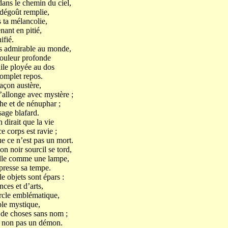
 dans le chemin du ciel,
dégoût remplie,
s ta mélancolie,
nant en pitié,
ifié.
lus admirable au monde,
douleur profonde
aile ployée au dos
omplet repos.
açon austère,
’allonge avec mystère ;
he et de nénuphar ;
age blafard.
dirait que la vie
 corps est ravie ;
ue ce n’est pas un mort.
n noir sourcil se tord,
ille comme une lampe,
presse sa tempe.
e objets sont épars :
nces et d’arts,
ercle emblématique,
able mystique,
 de choses sans nom ;
t non pas un démon.