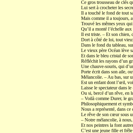
Ce gros trousseau de clés qu
Lui sert à crocheter les secr
Il a touché le fond de tout 
Mais comme il a toujours, a
Trouvé les mêmes yeux qui 
Qu’il a monté l’échelle aux
Il est triste. – Et son chien, 
Dort à côté de loi, tout vieu
Dans le fond du tableau, sur
Le vieux père Océan lève s
Et dans le bleu cristal de so
Réfléchit les rayons d’un gra
Une chauve-souris, qui d’u
Porte écrit dans son aile, o
Mélancolie. – Au bas, sur u
Est un enfant dont l’œil, voi
Laisse le spectateur dans le d
Ou si, bercé d’un rêve, en 
– Voilà comme Durer, le gr
Philosophiquement et symb
Nous a représenté, dans ce 
Le rêve de son cœur sous u
– Notre mélancolie, à nous, 
Et nos peintres la font autre
C’est une jeune fille et frêl