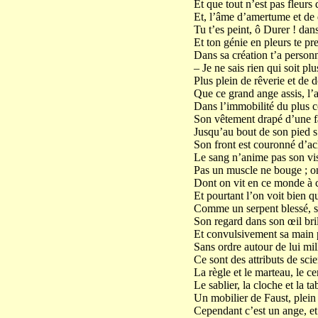
Et que tout n’est pas fleurs
Et, l’âme d’amertume et de 
Tu t’es peint, ô Durer ! dan
Et ton génie en pleurs te pre
Dans sa création t’a personn
– Je ne sais rien qui soit p
Plus plein de rêverie et de 
Que ce grand ange assis, l’
Dans l’immobilité du plus c
Son vêtement drapé d’une f
Jusqu’au bout de son pied s
Son front est couronné d’ac
Le sang n’anime pas son vis
Pas un muscle ne bouge ; on 
Dont on vit en ce monde à ce
Et pourtant l’on voit bien q
Comme un serpent blessé, so
Son regard dans son œil br
Et convulsivement sa main 
Sans ordre autour de lui mill
Ce sont des attributs de scie
La règle et le marteau, le c
Le sablier, la cloche et la t
Un mobilier de Faust, plein
Cependant c’est un ange, e