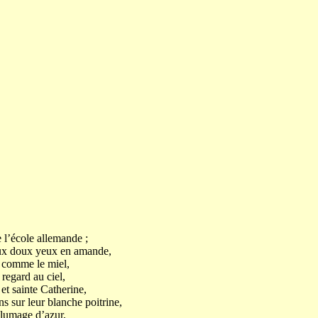
 l’école allemande ;
aux doux yeux en amande,
s comme le miel,
 regard au ciel,
et sainte Catherine,
s sur leur blanche poitrine,
plumage d’azur,