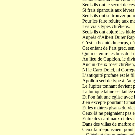
Seuls ils ont le secret de ces
Si frais épanouis aux lèvres
Seuls ils ont su trouver pou
Pour les faire reluire aux ma
Les vrais types chrétiens. –
Seuls ils ont abjuré les ido
Auprès d’Albert Durer Raph
C’est la beauté du corps, c’es
Cet enfant de l’art grec, sen
Qui met entre les bras de l
Au lieu de Cupidon, le div
Aucun d’eux n’est chrétien
Ni le Caro Dolci, ni Corrèg
L’antiquité profane est le fil
Apollon sert de type à l’ang
Le Jupiter tonnant devient p
La tunique latine est taillée 
Et l’on fait une église avec 
J’en excepte pourtant Cima
Et les maîtres pisans du v
Ceux-là ne peignaient pas e
Entre des cardinaux et des fi
Dans des villas de marbre a
Ceux-là n’épousaient point d
– C’étaient des ouvriers qui