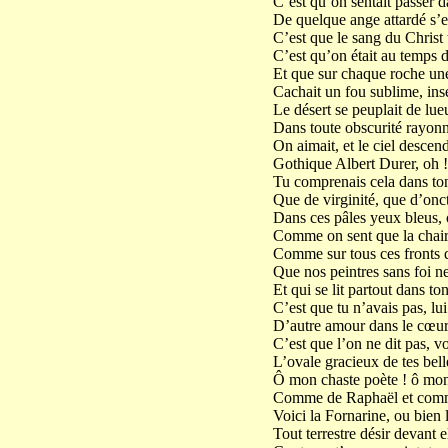
C’est qu’on sentait passer da
De quelque ange attardé s’en
C’est que le sang du Christ t
C’est qu’on était au temps d
Et que sur chaque roche une
Cachait un fou sublime, inse
Le désert se peuplait de lueu
Dans toute obscurité rayonn
On aimait, et le ciel descenda
Gothique Albert Durer, oh 
Tu comprenais cela dans to
Que de virginité, que d’onc
Dans ces pâles yeux bleus, o
Comme on sent que la chair n
Comme sur tous ces fronts q
Que nos peintres sans foi ne
Et qui se lit partout dans t
C’est que tu n’avais pas, lui
D’autre amour dans le cœur 
C’est que l’on ne dit pas, v
L’ovale gracieux de tes bell
Ô mon chaste poète ! ô mon 
Comme de Raphaël et comm
Voici la Fornarine, ou bien
Tout terrestre désir devant e