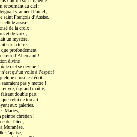
ns l’air du soir l’haleine
 retournant au ciel ;
eignait vraiment l’autel ;
e saint François d’Assise,
 cellule assise
nsé de la croix ;
rs et de voix ;
ait un mystère,
it sur la terre.
! que profondément
n cœur d’Allemand !
tion divine
ù le ciel se devine !
’est qu’un voile à l’esprit !
uelque chose est écrit
 sauraient pas y mettre !
on œuvre, ô grand maître,
 faisant double part,
que celui de ton art ;
oyant aux galeries,
es Maries,
peintre chrétien !
e de Titien,
 la Muranèse,
lle s’apaise,