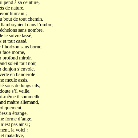
i pend à sa ceinture,
ets de nature.
savoir humain ;
u bout de tout chemin,
flamboyaient dans l’ombre,
 échelons sans nombre,
de le suivre lassé,
x et tout cassé.
 l’horizon sans borne,
a face morne,
n profond miroir,
nd soleil tout noir,
n donjon s’envole,
uverte en banderole :
ne meule assis,
lé sous de longs cils,
oute s’il veille,
lui-même il sommeille.
and maître allemand,
oliquement,
dessin étrange,
ne forme d’ange.
n’est pas ainsi ;
ment, la voici :
e et maladive,