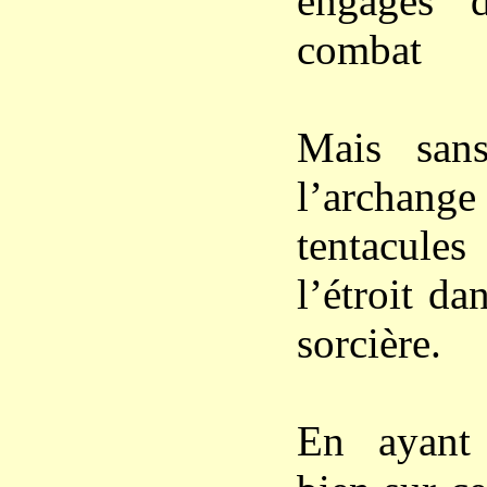
engagés 
combat
Mais san
l’archange 
tentacul
l’étroit da
sorcière.
En ayant 