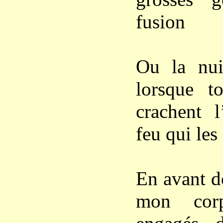
fusion
Ou la nui
lorsque t
crachent 
feu qui le
En avant d
mon corp