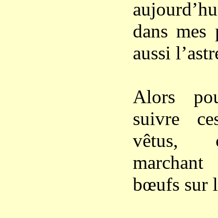
aujourd’hui
dans mes p
aussi l’ast
Alors po
suivre c
vêtus, c
marchan
bœufs sur l