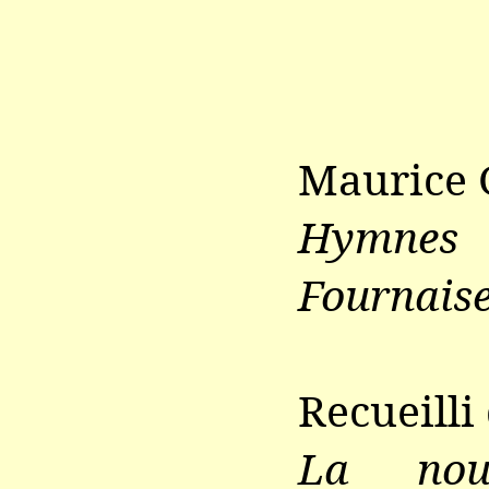
Maurice 
Hymne
Fournais
Recueilli
La nouv