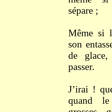
sépare ;
Même si l
son entass
de glace
passer.
J’irai ! qu
quand le
grosses g