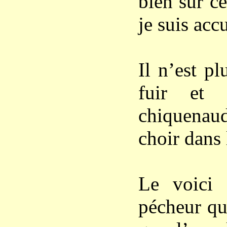
bien sur c
je suis acc
Il n’est p
fuir et 
chiquena
choir dans 
Le voici 
pécheur qu