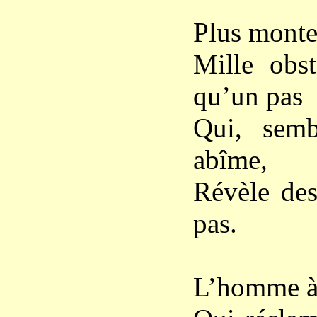
Plus monte 
Mille obst
qu’un pas
Qui, semb
abîme,
Révèle des
pas.
L’homme à p