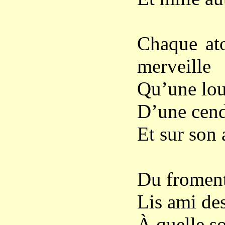
Chaque at
merveille
Qu’une loup
D’une cend
Et sur son 
Du froment 
Lis ami des
À quelle so