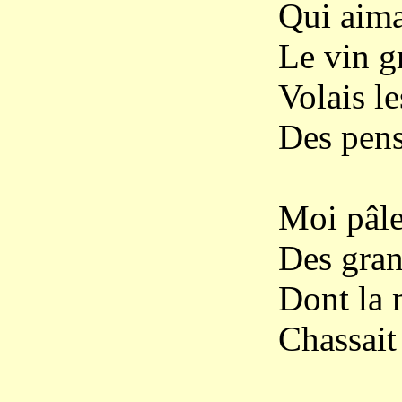
Qui aima
Le vin g
Volais le
Des pens
Moi pâle
Des gra
Dont la 
Chassait