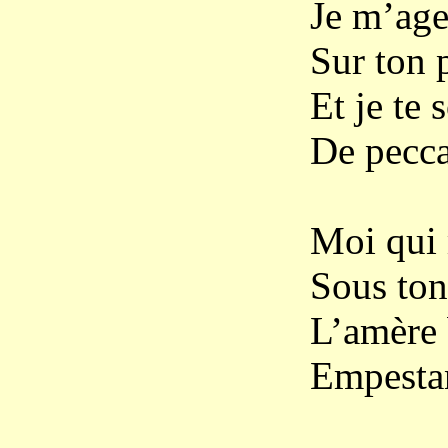
Je m’age
Sur ton 
Et je te 
De pecca
Moi qui
Sous ton
L’amère
Empestan