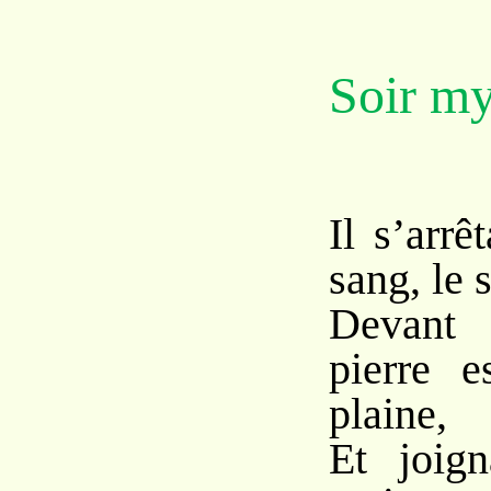
Soir my
Il s’arrê
sang, le 
Devant 
pierre e
plaine,
Et joig