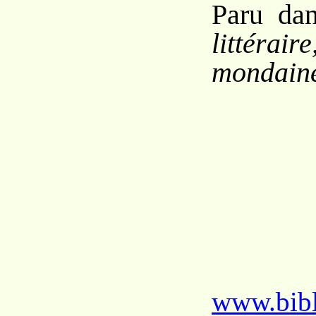
Paru da
littérair
mondain
www.bibl