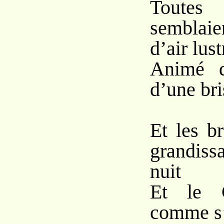
Toute
semblaie
d’air lust
Animé d
d’une bri
Et les b
grandiss
nuit
Et le C
comme s’i