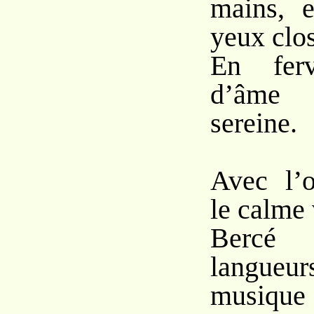
mains, e
yeux clos
En ferv
d’âme
sereine.
Avec l’
le calme 
Bercé
langueur
musique 