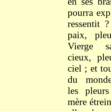
en ses bra
pourra exp
ressentit 
paix, ple
Vierge sa
cieux, ple
ciel ; et to
du monde
les pleur
mère étrein