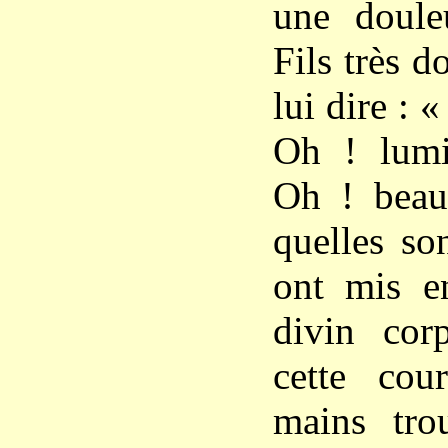
une doule
Fils très d
lui dire : 
Oh ! lumi
Oh ! beaut
quelles so
ont mis en
divin cor
cette co
mains tro