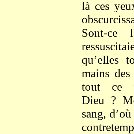
là ces yeu
obscurciss
Sont-ce 
ressuscit
qu’elles t
mains des
tout ce 
Dieu ? M
sang, d’où 
contretem