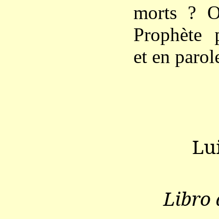
morts ? O
Prophète 
et en parol
Lu
Libro 