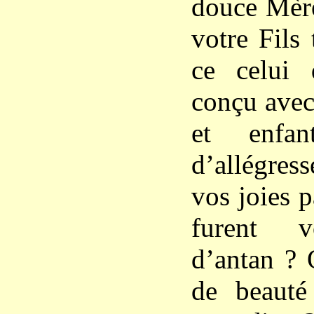
douce Mère
votre Fils
ce celui
conçu avec
et enfan
d’allégres
vos joies 
furent v
d’antan ? 
de beaut