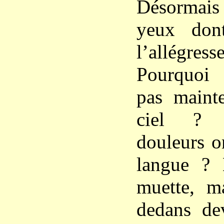
Désormais 
yeux don
l’allégr
Pourquoi 
pas maint
ciel ? 
douleurs on
langue ? 
muette, m
dedans dev