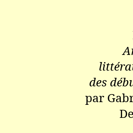
A
littér
des débu
par Gabr
De