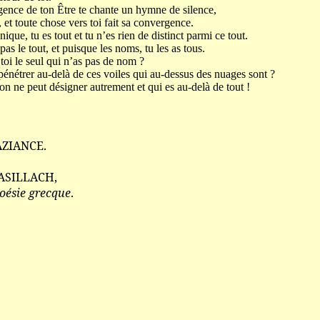
ligence de ton Être te chante un hymne de silence,
et toute chose vers toi fait sa convergence.
unique, tu es tout et tu n’es rien de distinct parmi ce tout.
pas le tout, et puisque les noms, tu les as tous.
toi le seul qui n’as pas de nom ?
 pénétrer au-delà de ces voiles qui au-dessus des nuages sont ?
on ne peut désigner autrement et qui es au-delà de tout !
AZIANCE.
RASILLACH,
poésie grecque
.