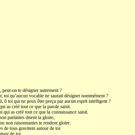
, peut-on te désigner autrement ?
er, toi qu’aucun vocable ne saurait désigner nommément ?
l, ô toi qui ne peux être perçu par aucun esprit intelligent ?
i as créé tout ce que la parole saisit.
i qui as créé tout ce que la connaissance saisit.
on parlantes disent ta gloire,
ou non raisonnantes te rendent gloire.
s de tous gravitent autour de toi
utour de toi.