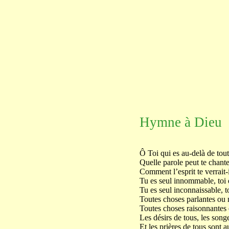
Hymne à Dieu
Ô Toi qui es au-delà de tout
Quelle parole peut te chant
Comment l’esprit te verrait-i
Tu es seul innommable, toi qu
Tu es seul inconnaissable, to
Toutes choses parlantes ou n
Toutes choses raisonnantes 
Les désirs de tous, les songe
Et les prières de tous sont a