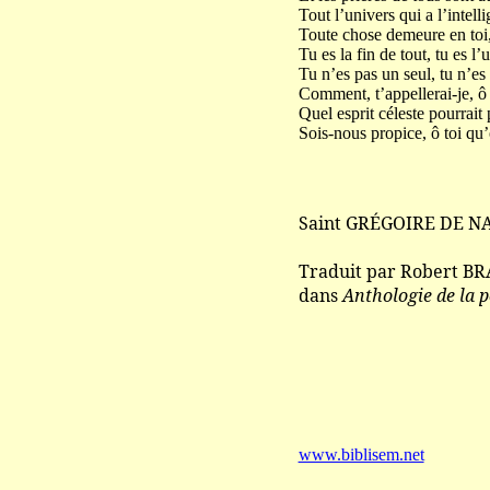
Tout l’univers qui a l’intel
Toute chose demeure en toi, 
Tu es la fin de tout, tu es l’
Tu n’es pas un seul, tu n’es 
Comment, t’appellerai-je, ô 
Quel esprit céleste pourrait
Sois-nous propice, ô toi qu’
Saint GRÉGOIRE DE N
Traduit par Robert B
dans
Anthologie de la 
www.biblisem.net