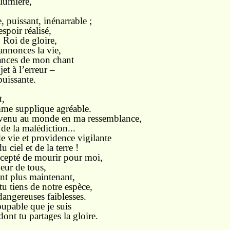
lumière,
, puissant, inénarrable ;
espoir réalisé,
 Roi de gloire,
 annonces la vie,
sances de mon chant
jet à l’erreur –
puissante.
t,
mme supplique agréable.
 venu au monde en ma ressemblance,
de la malédiction...
e vie et providence vigilante
u ciel et de la terre !
 accepté de mourir pour moi,
neur de tous,
ant plus maintenant,
tu tiens de notre espèce,
angereuses faiblesses.
oupable que je suis
ont tu partages la gloire.