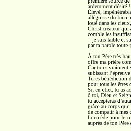
première source de 
ardemment désiré !
Élevé, impénétrable
allégresse du bien, 
loué dans les cieux,
Christ créateur qui
comble les insuffi
– je suis faible et su
par ta parole toute-
À ton Père très-hau
offre ma prière co
Car tu es vraiment
subissant l’épreuve 
Tu es bénédiction d
pour tous les êtres d
Si, en effet, tu as
ô toi, Dieu et Seig
tu accepteras d’aut
grâce au corps que 
de compatir à mes d
Intercède pour le c
auprès de ton Père d