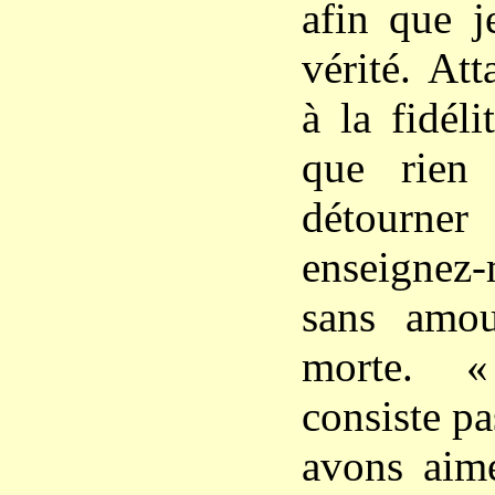
afin que j
vérité. At
à la fidéli
que rien
détourne
enseignez-
sans amou
morte. 
consiste p
avons aim