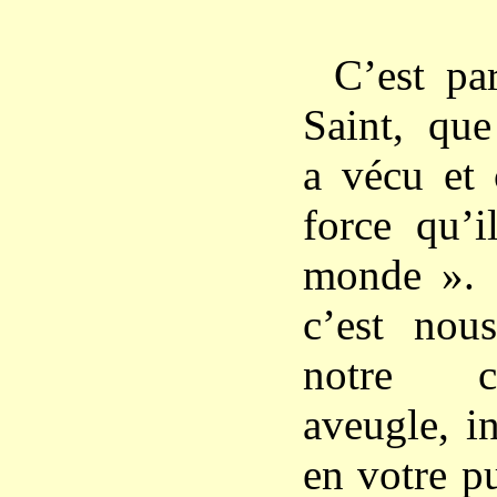
C’est pa
Saint, que
a vécu et 
force qu’i
monde ». 
c’est nou
notre c
aveugle, i
en votre p