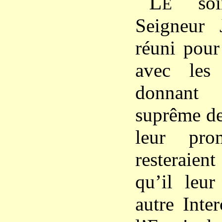
L
soi
E
Seigneur J
réuni pour
avec les
donnant 
suprême de
leur pro
resteraien
qu’il leur
autre Inte