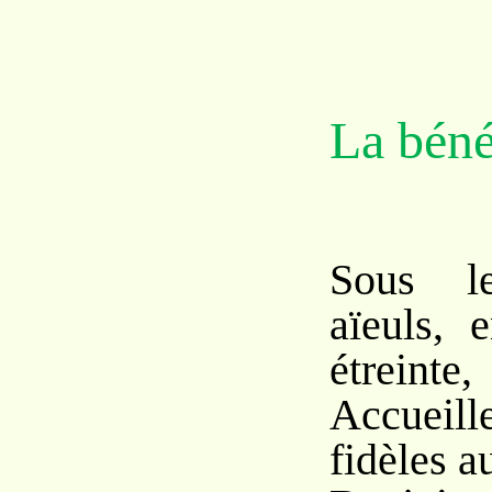
La béné
Sous le
aïeuls, 
étreinte,
Accueill
fidèles au