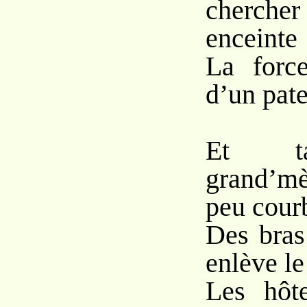
cherche
enceinte
La forc
d’un pat
Et ta
grand’mè
peu cour
Des bra
enlève le
Les hôt