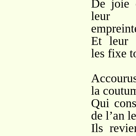
De joie 
leur 
empreint
Et leur 
les fixe t
Accourus
la coutu
Qui cons
de l’an l
Ils revi