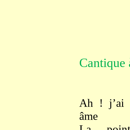
Cantique
Ah ! j’ai
âme
La poin