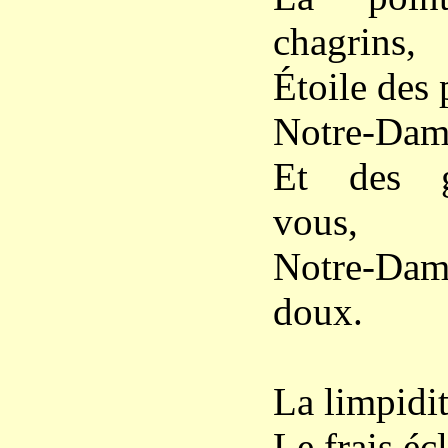
chagrins,
Étoile des 
Notre-Dam
Et des g
vous,
Notre-Da
doux.
La limpidit
Le frais éc