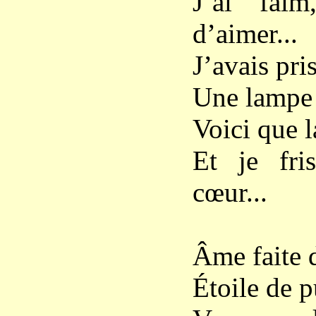
J’ai faim
d’aimer...
J’avais pri
Une lampe
Voici que 
Et je fr
cœur...
Âme faite 
Étoile de p