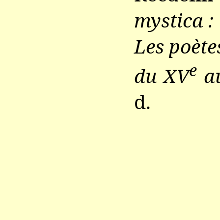
mystica :
Les poètes
e
du XV
a
d.