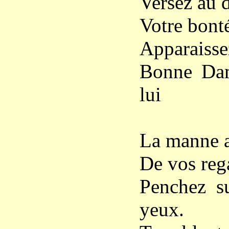
Versez au d
Votre bont
Apparaissez
Bonne Dam
lui
La manne a
De vos reg
Penchez s
yeux.