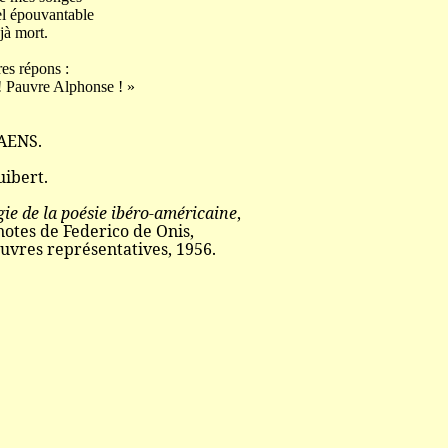
el épouvantable
 mort.
es répons :
uvre Alphonse ! »
AENS.
ibert.
ie de la poésie ibéro-américaine
,
notes de Federico de Onis,
uvres représentatives, 1956.