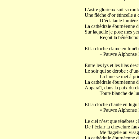
L’astre glorieux suit sa route
Une flèche d’or étincelle à 
D’éclatante lumière.
La cathédrale éburnéenne 
Sur laquelle je pose mes yeu
Reçoit la bénédiction 
Et la cloche clame en funèb
« Pauvre Alphonse ! Pa
Entre les lys et les lilas des
Le soir qui se dérobe ; d’u
La lune se met à prie
La cathédrale éburnéenne 
Apparaît, dans la paix du ci
Toute blanche de lun
Et la cloche chante en lugub
« Pauvre Alphonse ! Pa
Le ciel n’est que ténèbres ; 
De l’éclair la chevelure fau
Me flagelle au visag
La cathédrale éburnéenne 