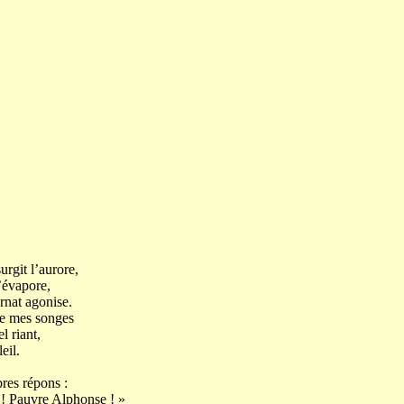
urgit l’aurore,
’évapore,
t agonise.
de mes songes
l riant,
il.
res répons :
auvre Alphonse ! »