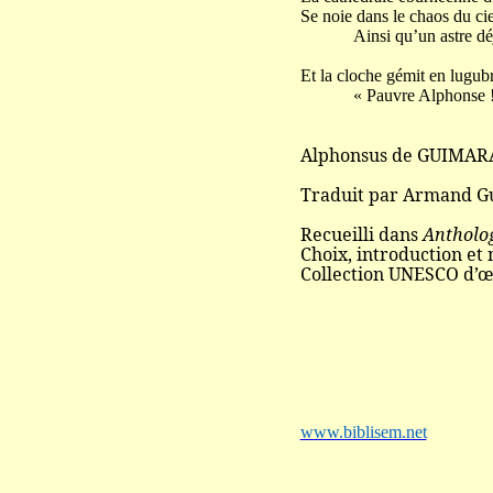
Se noie dans le chaos du ci
Ainsi qu’un astre déjà
Et la cloche gémit en lugubr
« Pauvre Alphonse ! Pa
Alphonsus de GUIMAR
Traduit par Armand Gu
Recueilli dans
Antholog
Choix, introduction et 
Collection UNESCO d’œ
www.biblisem.net