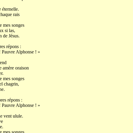
 éternelle.
chaque rais
de mes songes
x si las,
de Jésus.
res répons :
uvre Alphonse ! »
cend
ne amère oraison
r.
de mes songes
el chagrin,
e.
res répons :
uvre Alphonse ! »
le vent ulule.
ve
e.
de mes songes