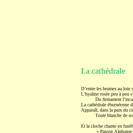
La cathédrale
D’entre les brumes au loin s
L’hyaline rosée peu à peu s
Du firmament l’incarna
La cathédrale éburnéenne 
Apparaît, dans la paix du cie
Toute blanche de sole
Et la cloche chante en funèb
« Pauvre Alphonse ! P