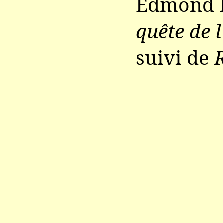
Edmond 
quête de l
suivi de
R