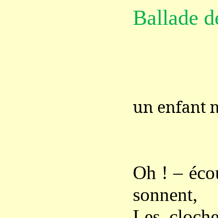
Ballade d
un enfant 
Oh ! – écou
sonnent,
Les cloche