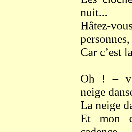
nuit...
Hâtez-vo
personnes,
Car c’est l
Oh ! – v
neige dans
La neige da
Et mon c
cadence