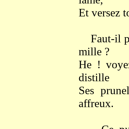
Et versez 
Faut-il po
mille ?
He ! voye
distille
Ses prunel
affreux.