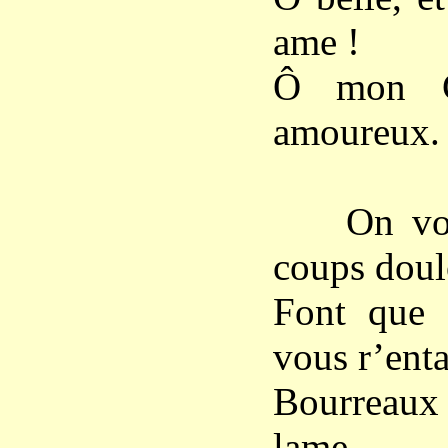
ame !
Ô mon Chr
amoureux.
On vous f
coups dou
Font que 
vous r’ent
Bourreaux
lame,