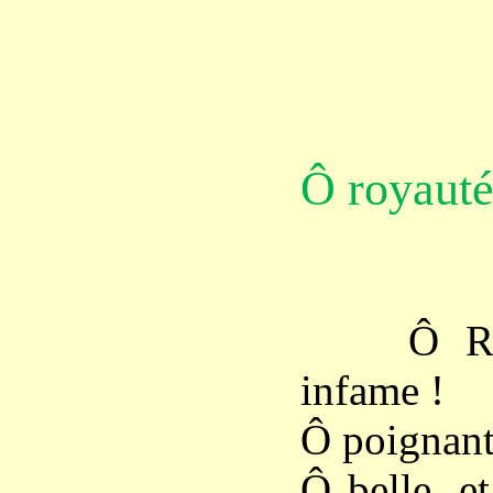
Ô royauté
Ô Royaut
infame !
Ô poignant
Ô belle, e