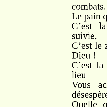
combats.
Le pain q
C’est l
suivie,
C’est le 
Dieu !
C’est la
lieu
Vous ac
désespèr
Quelle q