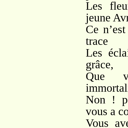
Les fle
jeune Avr
Ce n’est
trace
Les éclai
grâce,
Que v
immortali
Non ! po
vous a c
Vous ave