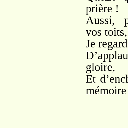
prière !
Aussi, p
vos toits,
Je regard
D’appla
gloire,
Et d’enc
mémoire 
Saint