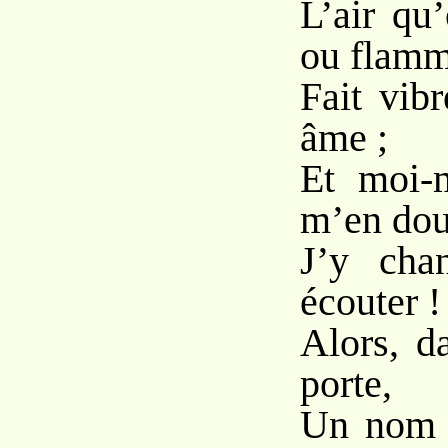
L’air qu’
ou flamm
Fait vibr
âme ;
Et moi-m
m’en dou
J’y chan
écouter !
Alors, d
porte,
Un nom v