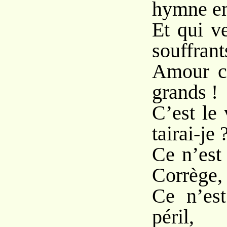
hymne e
Et qui v
souffrant
Amour ch
grands !
C’est le
tairai-je 
Ce n’est
Corrège,
Ce n’est
péril,