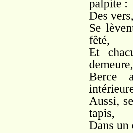
palpite :
Des vers,
Se lèven
fêté,
Et chac
demeure,
Berce 
intérieur
Aussi, se
tapis,
Dans un 