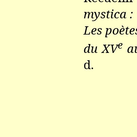
mystica :
Les poètes
e
du XV
a
d.