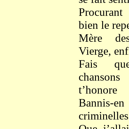
Procurant
bien le repe
Mère des
Vierge, enf
Fais q
chansons 
t’honore
Bannis-en 
criminelle
Que j’alla