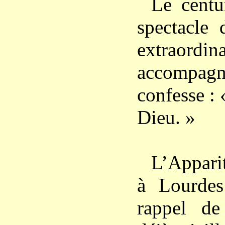
Le centu
spectacle
extraor
accompag
confesse : 
Dieu. »
L’Apparit
à Lourde
rappel de 