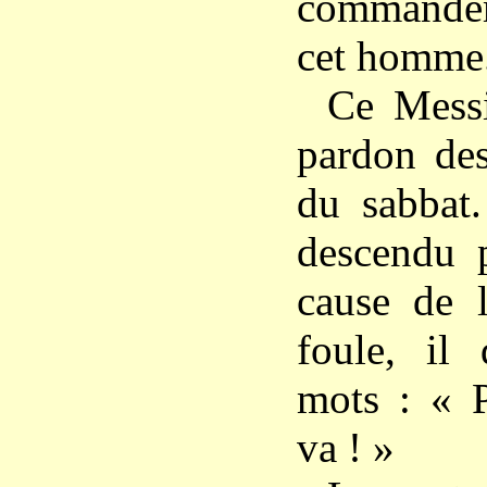
commandem
cet homme
Ce Messi
pardon de
du sabbat.
descendu p
cause de l
foule, il 
mots : « P
va ! »