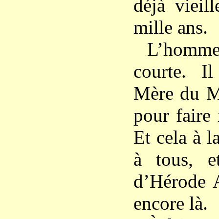
déjà vieil
mille ans.
L’homme
courte. Il
Mère du Me
pour faire 
Et cela à 
à tous, e
d’Hérode A
encore là.