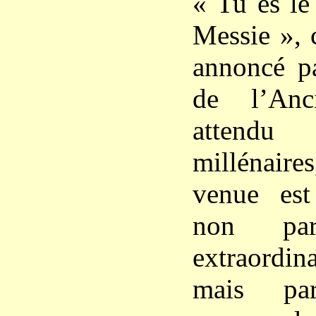
« Tu es le
Messie », c
annoncé pa
de l’Anc
attendu
millénair
venue est
non pa
extraordina
mais pa