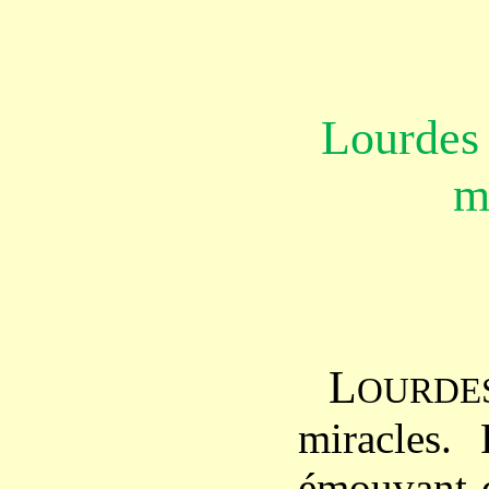
Lourdes e
m
L
OURDE
miracles. 
émouvant q