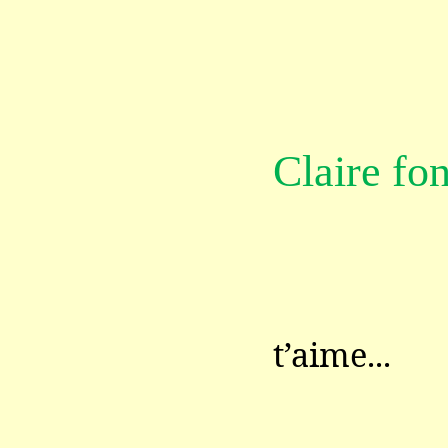
Claire fo
Lui y 
t’aime...