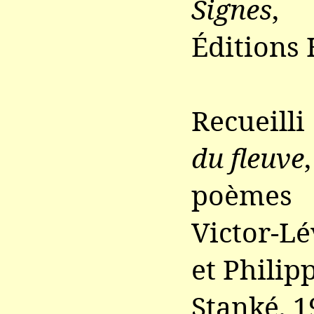
Signes
,
Éditions
Recueill
du fleuve
,
poèmes
Victor-L
et Philip
Stanké, 1