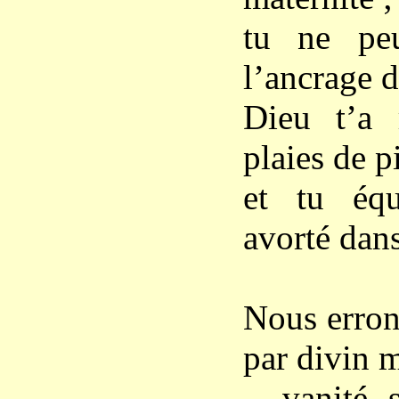
tu ne peu
l’ancrage d
Dieu t’a 
plaies de p
et tu équ
avorté dans
Nous erron
par divin 
– vanité s