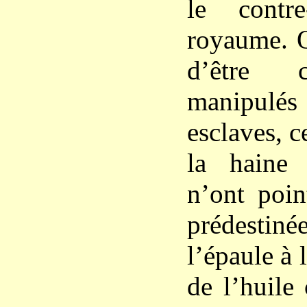
le contr
royaume. Q
d’être c
manipulés
esclaves, c
la haine u
n’ont poin
prédestiné
l’épaule à 
de l’huile