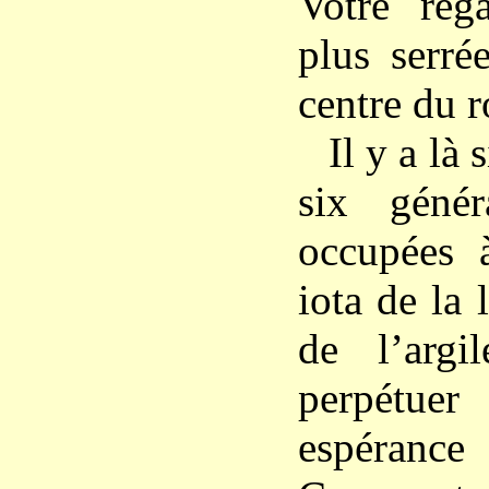
Votre rega
plus serré
centre du r
Il y a là 
six génér
occupées 
iota de la 
de l’argi
perpétuer
espéranc