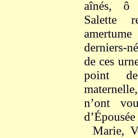
aînés, ô
Salette r
amertu
derniers-n
de ces urn
point d
maternelle
n’ont vo
d’Épousée
Marie, 