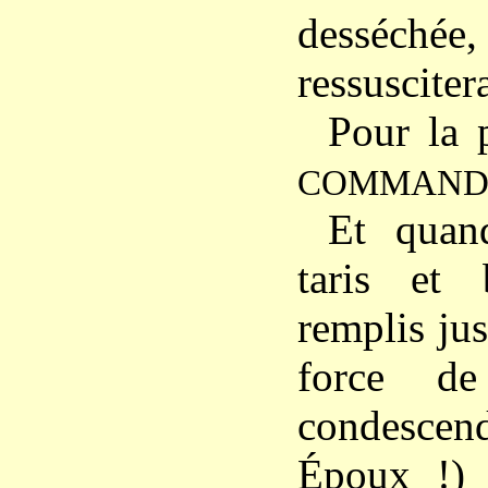
desséc
ressuscitera
Pour la p
COMMAND
Et quan
taris et 
remplis ju
force de
condesce
Époux !) 