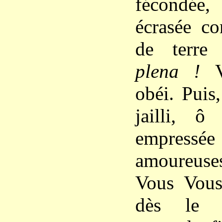
fécondée
écrasée c
de terre
plena !
Vo
obéi. Puis
jailli, ô
empressé
amoureuses
Vous Vous
dès le c