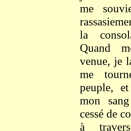
me souvi
rassasieme
la conso
Quand mo
venue, je l
me tourn
peuple, et
mon sang
cessé de co
à traver