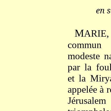
en s
M
ARIE,
commun 
modeste na
par la fou
et la Mir
appelée à r
Jérusale