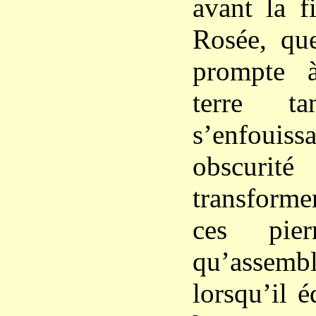
avant la f
Rosée, qu
prompte 
terre ta
s’enfoui
obscur
transforme
ces pier
qu’assem
lorsqu’il é