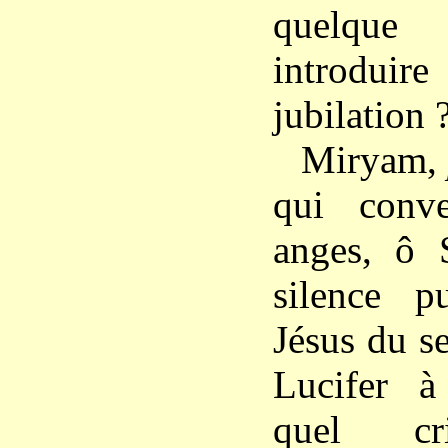
quelqu
introd
jubilation 
Miryam,
qui conve
anges, ô 
silence p
Jésus du se
Lucifer à
quel c