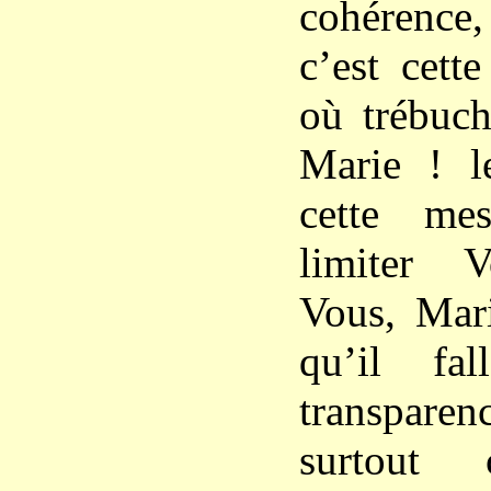
cohérence,
c’est cette
où trébuch
Marie ! le
cette me
limiter V
Vous, Mari
qu’il fal
transparenc
surtout 