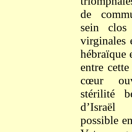
triomphale
de commu
sein clos
virginales
hébraïque 
entre cett
cœur ouv
stérilité
d’Israël
possible en