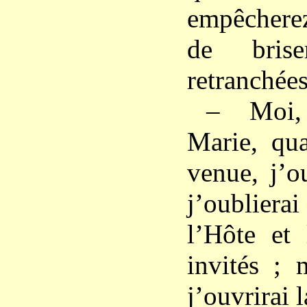
empêcherez
de bris
retranchées
– Moi,
Marie, qua
venue, j’ou
j’oubliera
l’Hôte et 
invités ; 
j’ouvrirai 