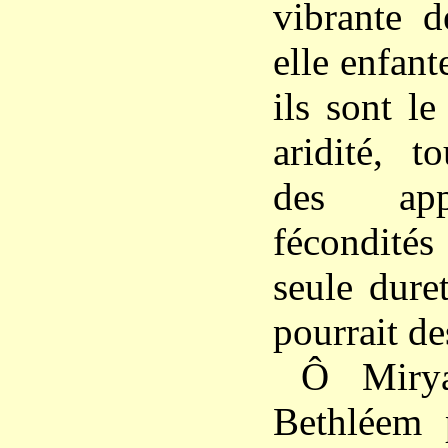
vibrante 
elle enfant
ils sont le
aridité, t
des app
fécondités 
seule dure
pourrait de
Ô Miry
Bethléem p