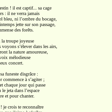
stin ! il est captif... sa cage
rs :
il ne verra jamais
el bleu, ni l’ombre du
bocage,
intemps
jette
sur son passage,
mmense des forêts.
à la
troupe joyeuse
s voyons s’élever
dans les airs,
eront
la
nature
amoureuse,
voix
mélodieuse
ieux concert.
sa funeste disgrâce :
or
commence
à s’agiter ;
 et chaque jour qui passe
u
le jeta
dans
l’espace
bre
et pour chanter.
 ! je crois te reconnaître