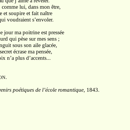
eau que j’aime
à
révéler.
,
comme
lui, dans
mon
être,
e et soupire
et
fait
naître
qui
voudraient
s’envoler.
e jour ma poitrine est
pressée
lourd qui
pèse
sur
mes
sens ;
nguit sous son
aile
glacée,
secret
écrase
ma
pensée,
ix n’a plus d’accents...
.
ON
enirs poétiques de l’école romantique
, 1843.