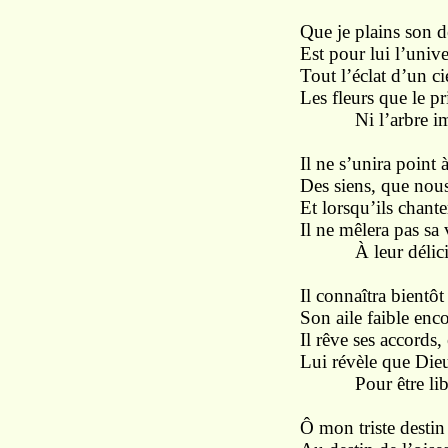
Que
je plains son de
Est pour lui l’unive
Tout l’éclat
d’un
ci
Les
fleurs
que
le
pr
Ni
l’arbre i
Il ne
s’unira
point
Des siens, que nou
Et lorsqu’ils chant
Il ne mêlera pas sa
À
leur délic
Il
connaîtra bientôt 
Son aile faible enc
Il
rêve
ses accords,
Lui révèle que
Die
Pour
être li
Ô mon
triste
destin