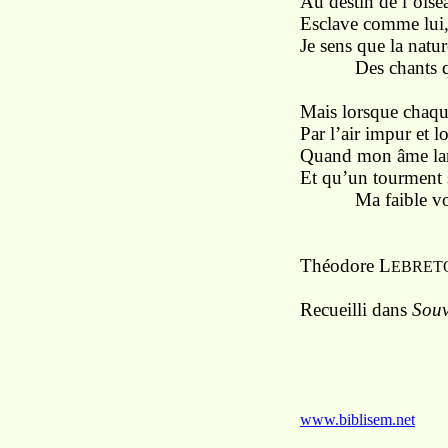
Au
destin de l’ois
Esclave comme
lui
Je sens que
la
natur
Des chants 
Mais
lorsque chaqu
Par l’air impur et 
Quand
mon
âme la
Et qu’un tourment 
Ma faible vo
Théodore L
EBRET
Recueilli dans
Souv
www.biblisem.net