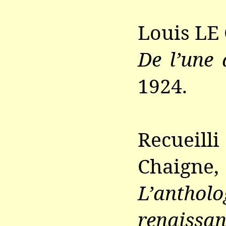
Louis L
De l’une 
1924.
Recueil
Chaigne,
L’anth
renaissa