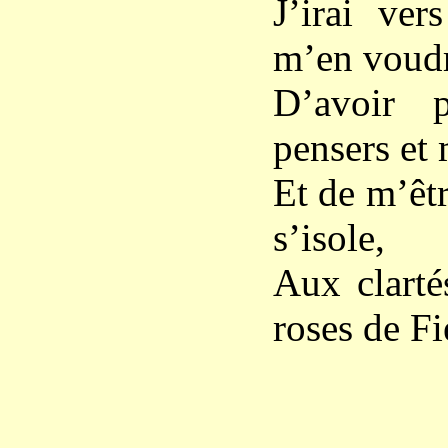
J’irai ver
m’en voudr
D’avoir 
pensers et 
Et de m’êtr
s’isole,
Aux clarté
roses de Fi