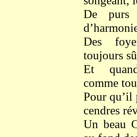
songeant, l
De purs 
d’harmonie
Des foye
toujours sû
Et quand
comme tous
Pour qu’il 
cendres rév
Un beau C