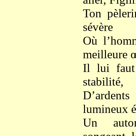
Ton pèleri
sévère
Où l’homm
meilleure œ
Il lui fau
stabilité,
D’ardents
lumineux é
Un auto