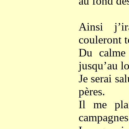
au fond des
Ainsi j’
couleront t
Du calme 
jusqu’au l
Je serai sal
pères.
Il me pla
campagnes 