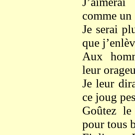
J’aimerai 
comme un o
Je serai pl
que j’enlè
Aux homme
leur orageu
Je leur dir
ce joug pes
Goûtez le 
pour tous b