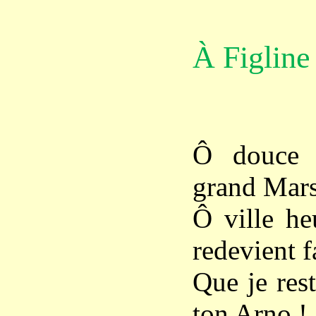
À Figline
Ô douce 
grand Mars
Ô ville he
redevient f
Que je res
ton Arno !