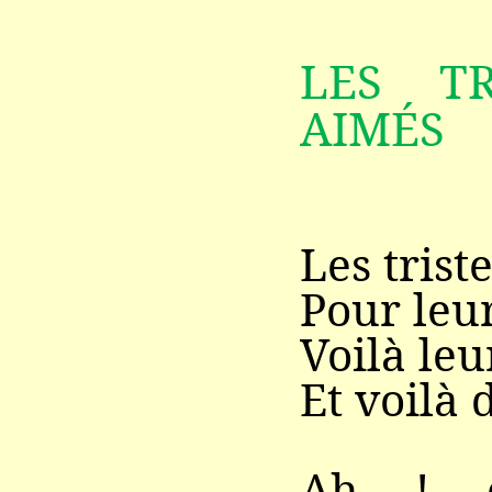
LES T
AIMÉS
Les tris
Pour leur
Voilà leu
Et voilà 
Ah ! q