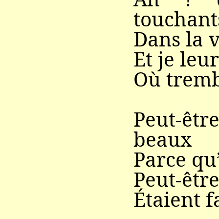
touchant
Dans la v
Et je leu
Où tremb
Peut-êt
beaux
Parce qu’
Peut-êtr
Étaient f