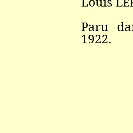
Louis L
E
Paru d
1922.