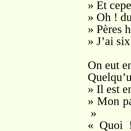
» Et cepe
» Oh ! du 
» Pères 
» J’ai six
On eut en
Quelqu’un
» Il est 
» Mon pa
»
« Quoi !