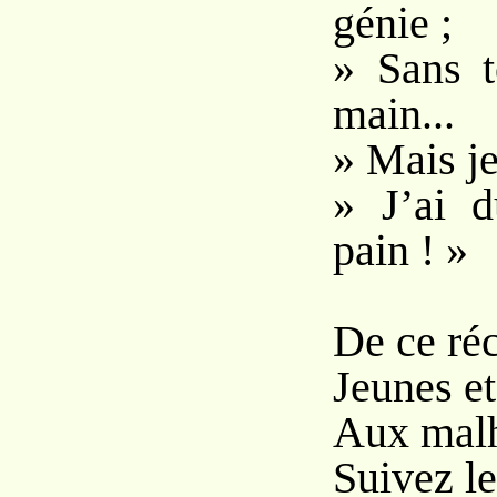
génie ;
» Sans to
main...
» Mais je 
» J’ai d
pain ! »
De ce ré
Jeunes e
Aux malh
Suivez les