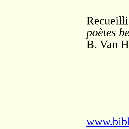
Recueil
poètes b
B. Van H
www.bibl