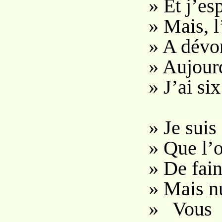
» Et j’es
» Mais, l
» A dévo
» Aujourd
» J’ai six
» Je suis
» Que l’
» De fain
» Mais nu
» Vous 