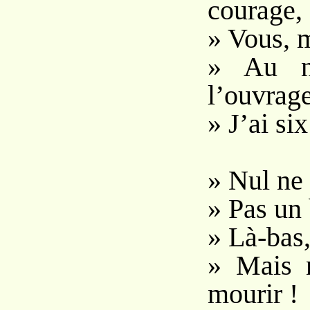
courage,
» Vous, 
» Au n
l’ouvrage
» J’ai six
» Nul ne 
» Pas un 
» Là-bas, 
» Mais 
mourir !