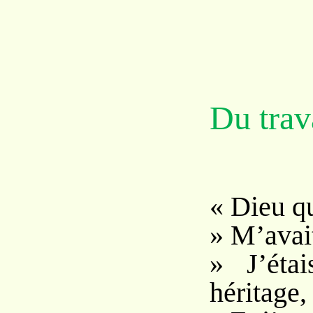
Du trava
« Dieu q
» M’avait
» J’éta
héritage,