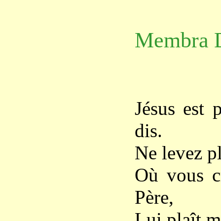
Membra 
Jésus est 
dis.
Ne levez pl
Où vous cr
Père,
Lui plaît 