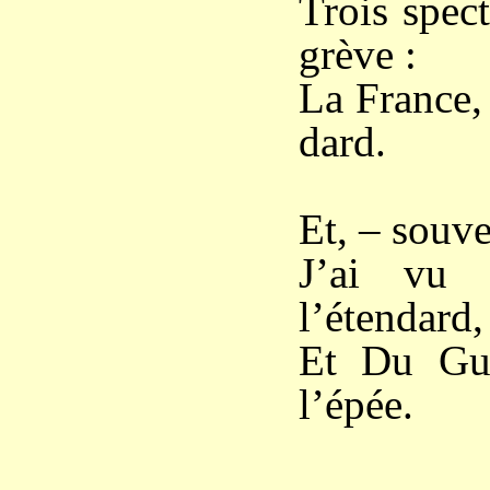
Trois spect
grève :
La France, 
dard.
Et, – souve
J’ai vu J
l’étendard,
Et Du Gues
l’épée.