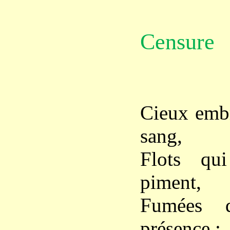
Censure
Cieux embr
sang,
Flots qui
piment,
Fumées q
présence ;